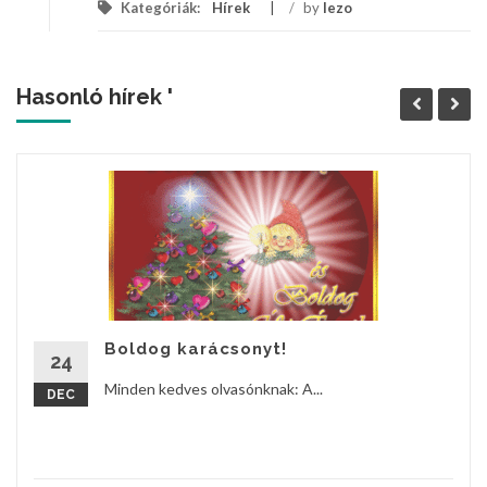
Kategóriák:
Hírek
/
by
lezo
Hasonló hírek '
Boldog karácsonyt!
24
Minden kedves olvasónknak: A...
DEC