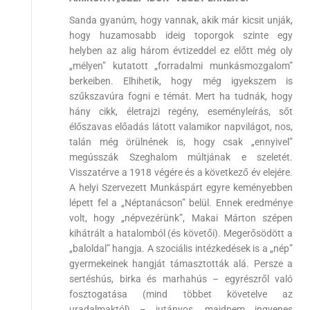
Sanda gyanúm, hogy vannak, akik már kicsit unják,
hogy huzamosabb ideig toporgok szinte egy
helyben az alig három évtizeddel ez előtt még oly
„mélyen” kutatott „forradalmi munkásmozgalom”
berkeiben. Elhihetik, hogy még igyekszem is
szűkszavúra fogni e témát. Mert ha tudnák, hogy
hány cikk, életrajzi regény, eseményleírás, sőt
élőszavas előadás látott valamikor napvilágot, nos,
talán még örülnének is, hogy csak „ennyivel”
megússzák Szeghalom múltjának e szeletét.
Visszatérve a 1918 végére és a következő év elejére.
A helyi Szervezett Munkáspárt egyre keményebben
lépett fel a „Néptanácson” belül. Ennek eredménye
volt, hogy „népvezérünk”, Makai Márton szépen
kihátrált a hatalomból (és követői). Megerősödött a
„baloldal” hangja. A szociális intézkedések is a „nép”
gyermekeinek hangját támasztották alá. Persze a
sertéshús, birka és marhahús – egyrészről való
fosztogatása (mind többet követelve az
uradalmaktól) – jutányos, majdnem ingyenes