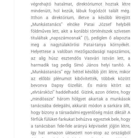
végrehajtó hatalmat, direktóriumot hoztak létre
mindenütt, hol kezük, lábuk fogódzót talált még.
Itthon a direktórium, illetve a később létrejött
„Munkástanács” elnöke Patai József helybéli
földműves lett, akit a korábbi történészek szívesen
tituláltak „napszámosnak” (!), pediglen ő alapozta
meg a nagytúlakörösi Patai-tanya környékét.
Helyettese a valóban mezőgazdasági napszámos,
az alig húsz esztendős Vasvári István lett, a
harmadik tag pedig Simó János helyi tanító. A
„Munkástanács” egy héttel később jött létre, mikor
az előbbi plénumot kibővítették, többek között
bevonva Dapsy Gizellát. És máris kitört az
„elvtársközi” haddelhadd. Gizink, azon ötletre, hogy
„mindössze” három hölgyet akartak a munkások
tanácsába delegálni, akkurát módon a sarkára állt,
hogy bizony a társadalmi egyenlőség mást diktál! A
férfiúk fülüket-farkukat behúzva egyeztek bele, hogy
a tanácsban fele-fele arányú képviselet jöjjön létre,
így hat amazon ülésezett non-stop az országból