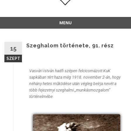
MENU
Szeghalom története, 91. rész
15
SZEPT
Vasvári István hadfi szépen felcicomázott KuK
sapkában tért haza még 1918. november 2-án, hogy
néhány hetes működése után végleg beírja nevét a
több fejezetnyi szeghalmi „munkásmozgalom”
történelmébe