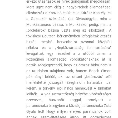
érkező utasítások és hírek gondjainak megoldásán.
Mert ugye nem elég a nagybirtokok államosítása,
elkobozták a Kaszinó épületét, a Kárász Kastélyt és
a Gazdakör székházát (az Olvasóegylet, mint a
Munkástanács bázisa, a Munkáskör pedig, mint a
„proletárok” bázisa úszta meg az elkobzást). A
töviskesi Deutsch bérleményben lefoglaltak ötszáz
birkát, melyből hetvenhatot azonnal közjóléti
célokra és a „Népköztársaság fenntartására”
levágattak, egy részüket a z utóbbi címen a
községben állomásozó vöröskatonáknak át is
adták. Megjegyzendő, hogy az ötszáz birka nem is
az uradalom tulajdona volt, hanem Basch Simon
pázmányi bérlőé, aki az ottani „leltározás” elől
menekítette jószágait Szeghalom határába. Ja,
kérem, a törvény elől nincs menekvés! A birkákat
leölték… A volt Nemzetőrség helyébe Vörösőrséget
szervezet, huszonöt taggal, amelynek a
parancsnoka és egyben a község parancsnoka Zsila
Gyula lett! Hogy milyen erélyes parancsnok volt,
annak szemléltetésére álljon itt dörgedelmes