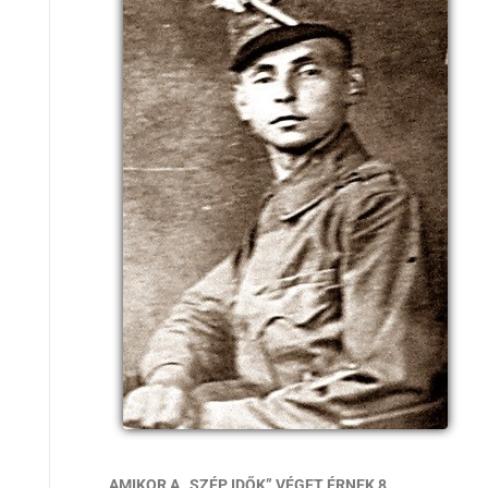
AMIKOR A „SZÉP IDŐK” VÉGET ÉRNEK 8.