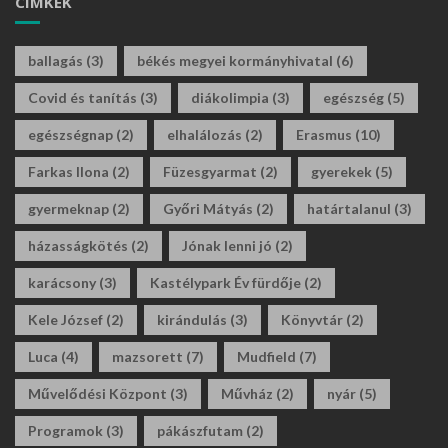
CÍMKÉK
ballagás
(3)
békés megyei kormányhivatal
(6)
Covid és tanítás
(3)
diákolimpia
(3)
egészség
(5)
egészségnap
(2)
elhalálozás
(2)
Erasmus
(10)
Farkas Ilona
(2)
Füzesgyarmat
(2)
gyerekek
(5)
gyermeknap
(2)
Győri Mátyás
(2)
határtalanul
(3)
házasságkötés
(2)
Jónak lenni jó
(2)
karácsony
(3)
Kastélypark Év fürdője
(2)
Kele József
(2)
kirándulás
(3)
Könyvtár
(2)
Luca
(4)
mazsorett
(7)
Mudfield
(7)
Művelődési Központ
(3)
Művház
(2)
nyár
(5)
Programok
(3)
pákászfutam
(2)