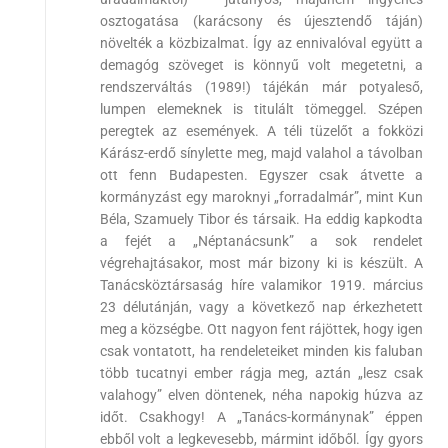
osztogatása (karácsony és újesztendő táján)
növelték a közbizalmat. Így az ennivalóval együtt a
demagóg szöveget is könnyű volt megetetni, a
rendszerváltás (1989!) tájékán már potyaleső,
lumpen elemeknek is titulált tömeggel. Szépen
peregtek az események. A téli tüzelőt a fokközi
Kárász-erdő sínylette meg, majd valahol a távolban
ott fenn Budapesten. Egyszer csak átvette a
kormányzást egy maroknyi „forradalmár”, mint Kun
Béla, Szamuely Tibor és társaik. Ha eddig kapkodta
a fejét a „Néptanácsunk” a sok rendelet
végrehajtásakor, most már bizony ki is készült. A
Tanácsköztársaság híre valamikor 1919. március
23 délutánján, vagy a következő nap érkezhetett
meg a községbe. Ott nagyon fent rájöttek, hogy igen
csak vontatott, ha rendeleteiket minden kis faluban
több tucatnyi ember rágja meg, aztán „lesz csak
valahogy” elven döntenek, néha napokig húzva az
időt. Csakhogy! A „Tanács-kormánynak” éppen
ebből volt a legkevesebb, mármint időből. Így gyors