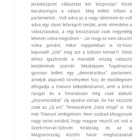
járásközpont választási kör központja? Kicsit
kacskaringós a válasz. Meg kellett tölteni a
parlamentet… Volt adva az a nagy ülésterem és volt
adva egy olyan lefaragott terület, amin elrendelve a
választásokat, a régi beosztással csak negyedéig
lehetett volna megtölteni – Ja! Hogy ez nem okozott
volna gondot, mikor napjainkban is tíz-húsz
képviselő „tölti” meg azt a böhöm termet?! Tehát
ehhez igazították a maradék ország választó
kerületeinek számát. Másképpen fogalmazva
gyorsan kellett egy „demokratikus” parlament,
amelyik alapvető törvényeket hoz, de elsődlegesen
elfogadja a trianoni békediktátumot, amit a bölcs
nyugat és a hivatalosan még csak alakuló
„jószomszédok” oly epedve vártak. De hát nézzünk
csak az „Új arc” Temesvárynk „háta mögé” is. Ha
már Trianont emlegettem. Nem szabad kihagynunk
nagy tettei sorából, hogy magyar részről ott volt a
Szerb-Horvát-Szlovén Királyság és az új
Magyarország közötti határ meghúzásánál