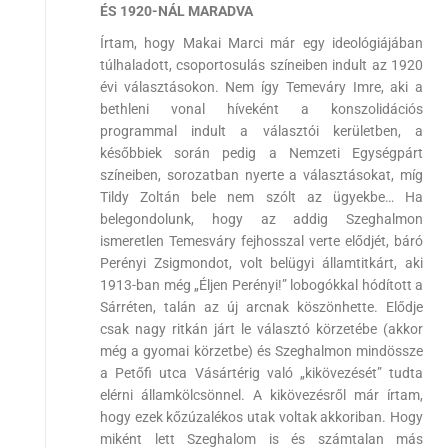
ÉS 1920-NÁL MARADVA
Írtam, hogy Makai Marci már egy ideológiájában
túlhaladott, csoportosulás színeiben indult az 1920
évi választásokon. Nem így Temeváry Imre, aki a
bethleni vonal híveként a konszolidációs
programmal indult a választói kerületben, a
későbbiek során pedig a Nemzeti Egységpárt
színeiben, sorozatban nyerte a választásokat, míg
Tildy Zoltán bele nem szólt az ügyekbe… Ha
belegondolunk, hogy az addig Szeghalmon
ismeretlen Temesváry fejhosszal verte elődjét, báró
Perényi Zsigmondot, volt belügyi államtitkárt, aki
1913-ban még „Éljen Perényi!” lobogókkal hódított a
Sárréten, talán az új arcnak köszönhette. Elődje
csak nagy ritkán járt le választó körzetébe (akkor
még a gyomai körzetbe) és Szeghalmon mindössze
a Petőfi utca Vásártérig való „kikövezését” tudta
elérni államkölcsönnel. A kikövezésről már írtam,
hogy ezek kőzúzalékos utak voltak akkoriban. Hogy
miként lett Szeghalom is és számtalan más