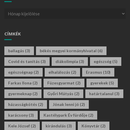
CÍMKÉK
ballagás
(3)
békés megyei kormányhivatal
(6)
Covid és tanítás
(3)
diákolimpia
(3)
egészség
(5)
egészségnap
(2)
elhalálozás
(2)
Erasmus
(10)
Farkas Ilona
(2)
Füzesgyarmat
(2)
gyerekek
(5)
gyermeknap
(2)
Győri Mátyás
(2)
határtalanul
(3)
házasságkötés
(2)
Jónak lenni jó
(2)
karácsony
(3)
Kastélypark Év fürdője
(2)
Kele József
(2)
kirándulás
(3)
Könyvtár
(2)