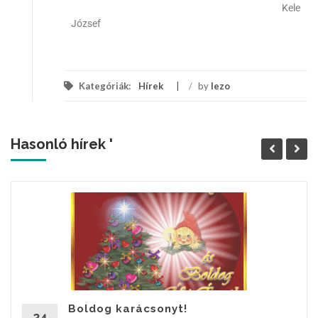
Kele
József
Kategóriák:
Hírek
/
by
lezo
Hasonló hírek '
Boldog karácsonyt!
24