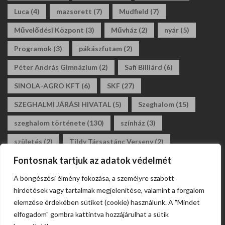
Luca
(4)
mazsorett
(7)
Mudfield
(7)
Művelődési Központ
(3)
Művház
(2)
nyár
(5)
Programok
(3)
pákászfutam
(2)
Péter András Gimnázium
(2)
Safi Billiárd
(6)
SINOLA-AGRO KFT
(6)
SKF
(27)
SZEGHALMI JÁRÁSI HIVATAL
(5)
Szeghalom
(15)
szeghalom története
(130)
színház
(3)
születés
(2)
Tildy Társastánc Verseny
(2)
Fontosnak tartjuk az adatok védelmét
tildy zoltán általános iskola
(3)
tánc
(2)
A böngészési élmény fokozása, a személyre szabott
társastánc
(2)
állásajánlat
(2)
álláshirdetés
(2)
hirdetések vagy tartalmak megjelenítése, valamint a forgalom
általános iskola
(2)
elemzése érdekében sütiket (cookie) használunk. A "Mindet
elfogadom" gombra kattintva hozzájárulhat a sütik