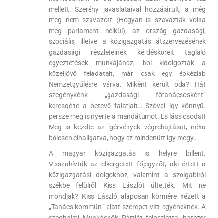
mellett. Szerény javaslataival hozzájárult, a még
meg nem szavazott (Hogyan is szavazták volna
meg parlament nélkül), az ország gazdasági,
szociális, illetve a közigazgatás átszervezésének
gazdasági részleteinek kérdésköreit taglaló
egyeztetések munkájához, hol kidolgozták a
közeljövő feladatait, már csak egy épkézláb
Nemzetgyűlésre várva. Miként került oda? Hát
szegénykénk „gazdasági főtanácsosként”
keresgélte a betevő falatjait… Szóval így könnyű.
persze meg is nyerte a mandátumot. És láss csodát!
Meg is kezdte az ígérvények végrehajtását, néha
bölcsen elhallgatva, hogy ez mindenütt így megy…
A magyar közigazgatás is helyre billent.
Visszahívták az elkergetett főjegyzőt, aki értett a
közigazgatási dolgokhoz, valamint a szolgabírói
székbe felülről Kiss Lászlót ültették. Mit ne
mondjak? Kiss László alaposan körmére nézett a
„Tanács kommün” alatt szerepet vitt egyéneknek. A
szeghalmi Munkásnők Pártját feloszlatta, hatezer