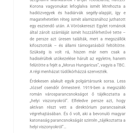
Korona vagyonukat lefoglalva ismét létrehozta a
hadiözvegyek és hadiárvák segély-alapját, így e
magatehetetlen réteg ismét alamizsnához juthatott
egy esztendő után. A Vöröskereszt Egylet románok
által zárolt számláját ismét hozzáférhetővé tette –
de persze azt üresen találták, mert a megszállók
kifosztották – és állami támogatásból feltöltötte.
Szükség is volt rá, hiszen már nem csak a
hadisérültek utókezelése hárult az egyletre, hanem
felütötte a fejét a „Morus Hungaricus”, vagyis a TBC.
A régi menházat tüdőkórházzá szervezték.
Érdekesen alakult egyik polgártársunk sorsa. Less
József csendőr őrmesteré. 1919-ben a megszálló
román városparancsnokságot ő tájékoztatta a
„helyi viszonyokról”. Elfeledve persze azt, hogy
aktívan részt vett a direktórium parancsainak
végrehajtásában. És ő volt, aki a bevonuló magyar
katonaság parancsnokságát szintén „tájékoztatta a
helyi viszonyokról”…