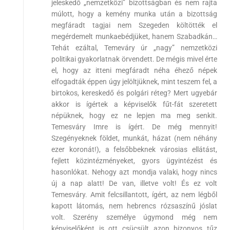
jeleskedő „nemzetközi” bizottságban és nem rajta
múlott, hogy a kemény munka után a bizottság
megfáradt tagjai nem Szegeden költötték el
megérdemelt munkaebédjüket, hanem Szabadkán…
Tehát ezáltal, Temeváry úr „nagy” nemzetközi
politikai gyakorlatnak örvendett. De mégis mivel érte
el, hogy az itteni megfáradt néha éhező népek
elfogadták éppen úgy jelöltjüknek, mint teszem fel, a
birtokos, kereskedő és polgári réteg? Mert ugyebár
akkor is ígértek a képviselők fűt-fát szeretett
népüknek, hogy ez ne lepjen ma meg senkit.
Temesváry Imre is ígért. De még mennyit!
Szegényeknek földet, munkát, házat (nem néhány
ezer koronát!), a felsőbbeknek városias ellátást,
fejlett közintézményeket, gyors ügyintézést és
hasonlókat. Nehogy azt mondja valaki, hogy nincs
új a nap alatt! De van, illetve volt! És ez volt
Temesváry. Amit felcsillantott, ígért, az nem légből
kapott látomás, nem hebrencs rózsaszínű jóslat
volt. Szerény személye úgymond még nem
képviselőként is ott csücsült azon bizonyos tűz