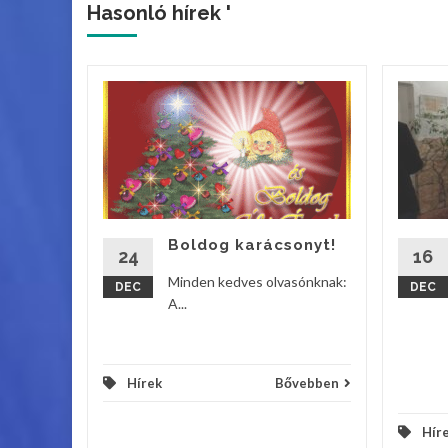
Hasonló hírek '
ik
s
lladt fel
tyája a
os Iskola
Boldog karácsonyt!
24
16
vebben
Minden kedves olvasónknak:
DEC
DEC
A...
Hírek
Bővebben
Hír