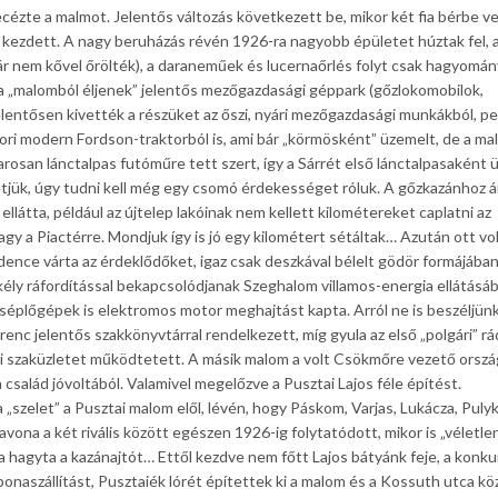
cézte a malmot. Jelentős változás következett be, mikor két fia bérbe v
 kezdett. A nagy beruházás révén 1926-ra nagyobb épületet húztak fel, 
ár nem kővel őrölték), a daraneműek és lucernaőrlés folyt csak hagyomá
k a „malomból éljenek” jelentős mezőgazdasági géppark (gőzlokomobilok,
lentősen kivették a részüket az őszi, nyári mezőgazdasági munkákból, pe
ri modern Fordson-traktorból is, ami bár „körmösként” üzemelt, de a ma
osan lánctalpas futóműre tett szert, így a Sárrét első lánctalpasaként 
getjük, úgy tudni kell még egy csomó érdekességet róluk. A gőzkazánhoz á
ellátta, például az újtelep lakóinak nem kellett kilométereket caplatni az
gy a Piactérre. Mondjuk így is jó egy kilométert sétáltak… Azután ott vol
ence várta az érdeklődőket, igaz csak deszkával bélelt gödör formájában
ély ráfordítással bekapcsolódjanak Szeghalom villamos-energia ellátásáb
séplőgépek is elektromos motor meghajtást kapta. Arról ne is beszéljünk
enc jelentős szakkönyvtárral rendelkezett, míg gyula az első „polgári” rá
sági szaküzletet működtetett. A másik malom a volt Csökmőre vezető orsz
 család jóvoltából. Valamivel megelőzve a Pusztai Lajos féle építést.
 „szelet” a Pusztai malom elől, lévén, hogy Páskom, Varjas, Lukácza, Puly
avona a két rivális között egészen 1926-ig folytatódott, mikor is „véletl
tva hagyta a kazánajtót… Ettől kezdve nem főtt Lajos bátyánk feje, a konk
aszállítást, Pusztaiék lórét építettek ki a malom és a Kossuth utca közö