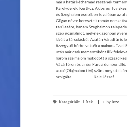
már a határ kétharmad részének terménye
Károlyderék, Kertköz, Aklos és Töviskes
és Szeghalom esetében is valóban az utol
Gligan névre keresztelt román nemzetis
területére, hanem Szeghalmon telepedet
szép gőzmalmot, melynek azonban gyenge
kivált a társulásból. Azután Váradi úr is 
özvegytől bérbe vették a malmot. Ezzel 
után már csak mementóként illik felele
három szélmalom működött a század kezde
Vásártéren és a régi Purcsi dombon álló
utcai (Olajmalom téri) szűnt meg utolsón
szolgálta. Kele József
Kategóriák:
Hírek
/
by
lezo