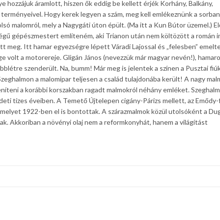
 hozzájuk áramlott, hiszen ők eddig be kellett érjék Korhány, Balkány,
 terményeivel. Hogy kerek legyen a szám, meg kell emlékeznünk a sorban
só malomról, mely a Nagygáti úton épült. (Ma itt a Kun Bútor üzemel.) E
égű gépészmestert említeném, aki Trianon után nem költözött a román 
t meg. Itt hamar egyezségre lépett Váradi Lajossal és „felesben” emelt
 volt a motorereje. Gligán János (nevezzük már magyar nevén!), hamar
jobblétre szenderült. Na, bumm! Már meg is jelentek a színen a Pusztai fiú
Szeghalmon a malomipar teljesen a család tulajdonába került! A nagy ma
veníteni a korábbi korszakban ragadt malmokról néhány emléket. Szeghal
ti tízes éveiben. A Temető Újtelepen cigány-Párizs mellett, az Emődy-f
, melyet 1922-ben el is bontottak. A szárazmalmok közül utolsóként a Du
ak. Akkoriban a növényi olaj nem a reformkonyhát, hanem a világítást