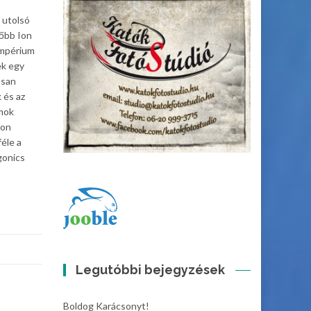
 utolsó
lőbb Ion
impérium
ek egy
osan
k és az
lmok
mon
éle a
gonics
Legutóbbi bejegyzések
Boldog Karácsonyt!