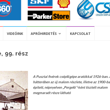
VIDEÓINK
APRÓHIRDETÉS
KAPCSOLAT
 99. rész
A Pusztai fivérek cséplőgépe aratókkal 1926-ban. 
hátterében az új malom részlete, illetve az 1900-b
épített, népnyelven „Pergelő”-ként tisztelt malom
megmaradt része látható