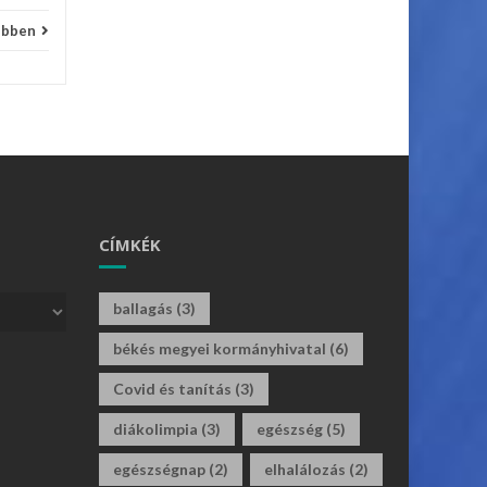
ebben
CÍMKÉK
ballagás
(3)
békés megyei kormányhivatal
(6)
Covid és tanítás
(3)
diákolimpia
(3)
egészség
(5)
egészségnap
(2)
elhalálozás
(2)