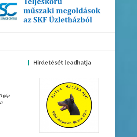
Hirdetését leadhatja
A gép
an