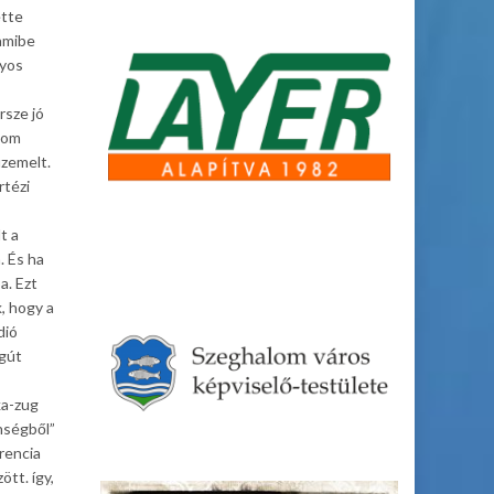
ette
amibe
nyos
rsze jó
lom
üzemelt.
rtézi
t a
. És ha
a. Ezt
, hogy a
dió
ágút
ka-zug
enségből”
urencia
tt. így,