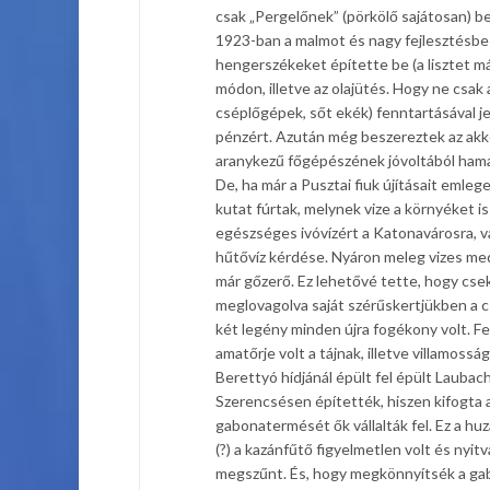
csak „Pergelőnek” (pörkölő sajátosan) be
1923-ban a malmot és nagy fejlesztésbe
hengerszékeket építette be (a lisztet m
módon, illetve az olajütés. Hogy ne csa
cséplőgépek, sőt ekék) fenntartásával je
pénzért. Azután még beszereztek az akko
aranykezű főgépészének jóvoltából hamar
De, ha már a Pusztai fiuk újításait emle
kutat fúrtak, melynek vize a környéket is 
egészséges ivóvízért a Katonavárosra, va
hűtővíz kérdése. Nyáron meleg vizes med
már gőzerő. Ez lehetővé tette, hogy csek
meglovagolva saját szérűskertjükben a c
két legény minden újra fogékony volt. Fer
amatőrje volt a tájnak, illetve villamos
Berettyó hídjánál épült fel épült Laubach
Szerencsésen építették, hiszen kifogta a
gabonatermését ők vállalták fel. Ez a huz
(?) a kazánfűtő figyelmetlen volt és nyi
megszűnt. És, hogy megkönnyítsék a gabon