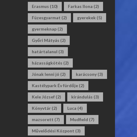
Erasmus
(10)
Farkas Ilona
(2)
Füzesgyarmat
(2)
gyerekek
(5)
gyermeknap
(2)
Győri Mátyás
(2)
határtalanul
(3)
házasságkötés
(2)
Jónak lenni jó
(2)
karácsony
(3)
Kastélypark Év fürdője
(2)
Kele József
(2)
kirándulás
(3)
Könyvtár
(2)
Luca
(4)
mazsorett
(7)
Mudfield
(7)
Művelődési Központ
(3)