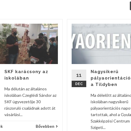
SKF karácsony az
Nagysikerű
11
iskolában
pályaorientáció
DEC
a Tildyben
Ma délután az általános
iskolában Czeglédi Sándor az
Ma délelőtt az általán
SKF ügyvezetője 30
iskolában nagysikerű
rászoruló családnak adott át
pályaorientációs napo
vásárlási...
tartottak, ahol a Gyula
Szakképzési Centrum
ek
Bővebben
Szigeti...