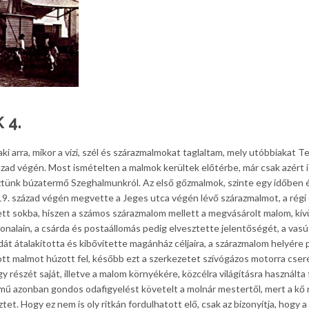
 4.
i arra, mikor a vízi, szél és szárazmalmokat taglaltam, mely utóbbiakat T
zad végén. Most ismételten a malmok kerültek előtérbe, már csak azért i
tünk búzatermő Szeghalmunkról. Az első gőzmalmok, szinte egy időben 
 19. század végén megvette a Jeges utca végén lévő szárazmalmot, a régi
ett sokba, hiszen a számos szárazmalom mellett a megvásárolt malom, kív
nalain, a csárda és postaállomás pedig elvesztette jelentőségét, a vasú
át átalakította és kibővítette magánház céljaira, a szárazmalom helyére 
tt malmot húzott fel, később ezt a szerkezetet szívógázos motorra cserél
részét saját, illetve a malom környékére, közcélra világításra használta f
ű azonban gondos odafigyelést követelt a molnár mestertől, mert a kő
tet. Hogy ez nem is oly ritkán fordulhatott elő, csak az bizonyítja, hogy 