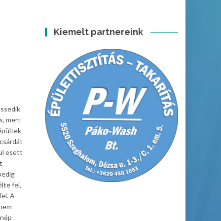
Kiemelt partnereink
essedik
s, mert
épültek
 csárdát
ül esett
t
pedig
te fel,
el. A
 nem
a nép