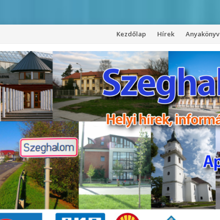
Kezdőlap
Hírek
Anyakönyvi