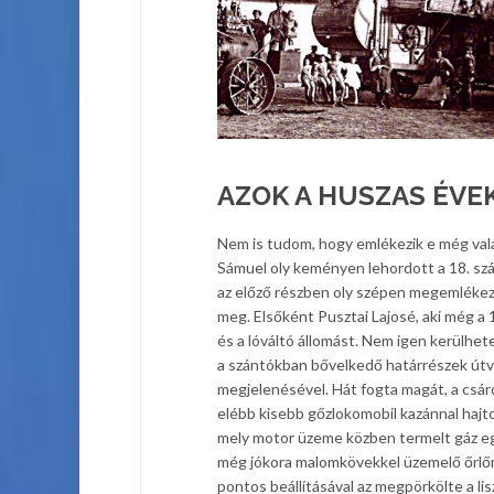
AZOK A HUSZAS ÉVEK
Nem is tudom, hogy emlékezik e még valak
Sámuel oly keményen lehordott a 18. szá
az előző részben oly szépen megemlékez
meg. Elsőként Pusztai Lajosé, aki még a
és a lóváltó állomást. Nem igen kerülhet
a szántókban bővelkedő határrészek útvo
megjelenésével. Hát fogta magát, a csárd
elébb kisebb gőzlokomobil kazánnal hajto
mely motor üzeme közben termelt gáz egy 
még jókora malomkövekkel üzemelő őrlőm
pontos beállításával az megpörkölte a lisz