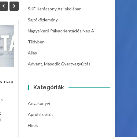
SKF Karácsony Az Iskolában
Sajtóközlemény
Nagysikerű Pályaorientációs Nap A
Állás
06
05
Tildyben
Szeghalom Város
DEC
DEC
Önkormányzat
Állás
Intézményműködtető
Advent, Második Gyertyagyújtás
Központja azonnali kezdéssel
felvételt hirdet
gazdaságvezetői munkakör...
s nap
Hírek
Kategóriák
Hírek
Bővebben
os
Anyakönyvi
t
Apróhirdetés
i
Hírek