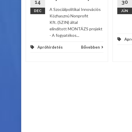
14
30
A Szociálpolitikai Innovációs
DEC
JÚN
Közhasznú Nonprofit
Kft. (SZIN) által
elindított MONTÁZS projekt
- A fogyatékos...
Apr
Apróhirdetés
Bővebben