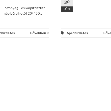
30
Szőnyeg - és kárpittisztító
...
JÚN
gép bérelhető! 20/ 450...
óhirdetés
Bővebben
Apróhirdetés
Bőv