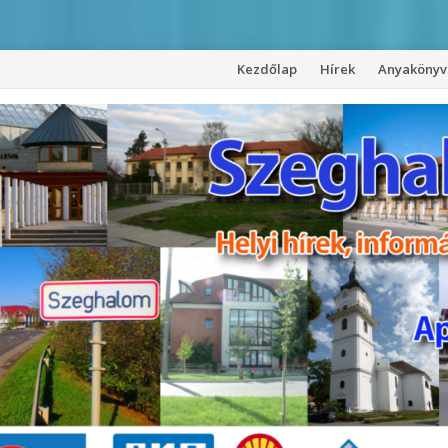
Kezdőlap
Hírek
Anyakönyvi