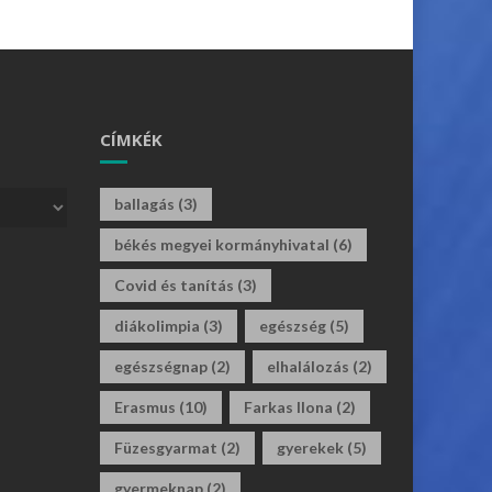
CÍMKÉK
ballagás
(3)
békés megyei kormányhivatal
(6)
Covid és tanítás
(3)
diákolimpia
(3)
egészség
(5)
egészségnap
(2)
elhalálozás
(2)
Erasmus
(10)
Farkas Ilona
(2)
Füzesgyarmat
(2)
gyerekek
(5)
gyermeknap
(2)