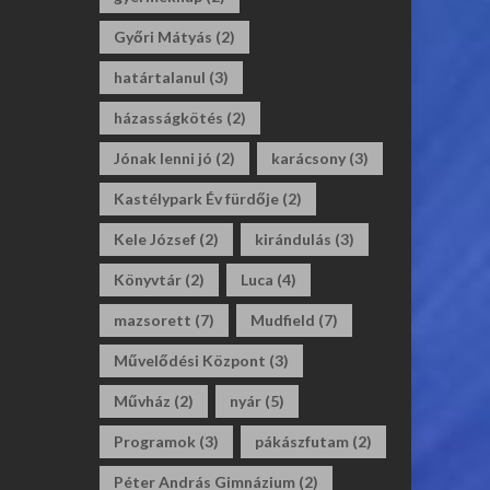
Győri Mátyás
(2)
határtalanul
(3)
házasságkötés
(2)
Jónak lenni jó
(2)
karácsony
(3)
Kastélypark Év fürdője
(2)
Kele József
(2)
kirándulás
(3)
Könyvtár
(2)
Luca
(4)
mazsorett
(7)
Mudfield
(7)
Művelődési Központ
(3)
Művház
(2)
nyár
(5)
Programok
(3)
pákászfutam
(2)
Péter András Gimnázium
(2)