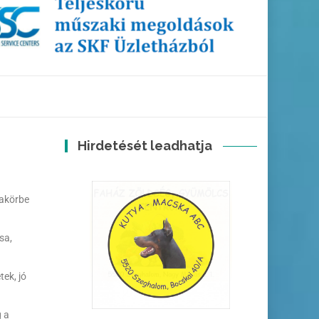
Hirdetését leadhatja
akörbe
sa,
tek, jó
g a