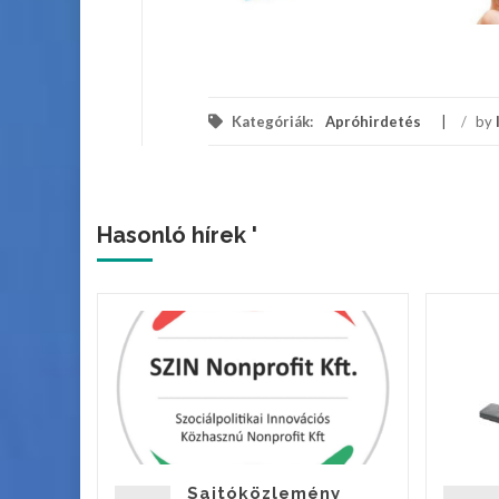
Kategóriák:
Apróhirdetés
/
by
Hasonló hírek '
ek a
tcán!
Sajtóközlemény
vebben