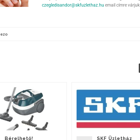
czegledisandor@skfuzlethaz.hu
email címre várjuk
lezo
Bérelhető!
SKF Üzletház