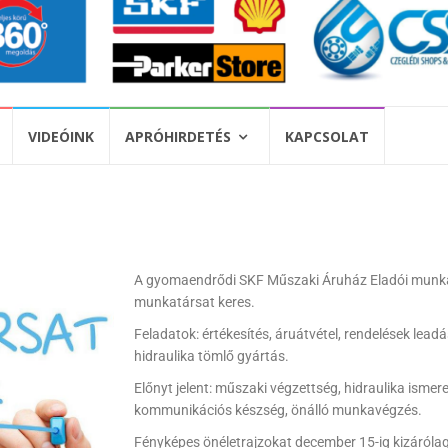
VIDEÓINK
APRÓHIRDETÉS
KAPCSOLAT
A gyomaendrődi SKF Műszaki Áruház Eladói munk
munkatársat keres.
Feladatok: értékesítés, áruátvétel, rendelések leadá
hidraulika tömlő gyártás.
Előnyt jelent: műszaki végzettség, hidraulika ismere
kommunikációs készség, önálló munkavégzés.
Fényképes önéletrajzokat december 15-ig kizáróla