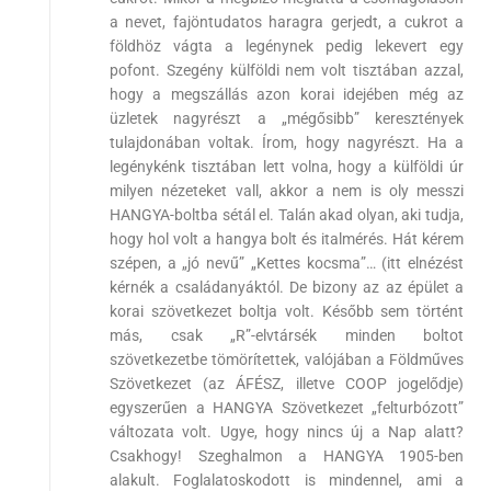
a nevet, fajöntudatos haragra gerjedt, a cukrot a
földhöz vágta a legénynek pedig lekevert egy
pofont. Szegény külföldi nem volt tisztában azzal,
hogy a megszállás azon korai idejében még az
üzletek nagyrészt a „mégősibb” keresztények
tulajdonában voltak. Írom, hogy nagyrészt. Ha a
legénykénk tisztában lett volna, hogy a külföldi úr
milyen nézeteket vall, akkor a nem is oly messzi
HANGYA-boltba sétál el. Talán akad olyan, aki tudja,
hogy hol volt a hangya bolt és italmérés. Hát kérem
szépen, a „jó nevű” „Kettes kocsma”… (itt elnézést
kérnék a családanyáktól. De bizony az az épület a
korai szövetkezet boltja volt. Később sem történt
más, csak „R”-elvtársék minden boltot
szövetkezetbe tömörítettek, valójában a Földműves
Szövetkezet (az ÁFÉSZ, illetve COOP jogelődje)
egyszerűen a HANGYA Szövetkezet „felturbózott”
változata volt. Ugye, hogy nincs új a Nap alatt?
Csakhogy! Szeghalmon a HANGYA 1905-ben
alakult. Foglalatoskodott is mindennel, ami a