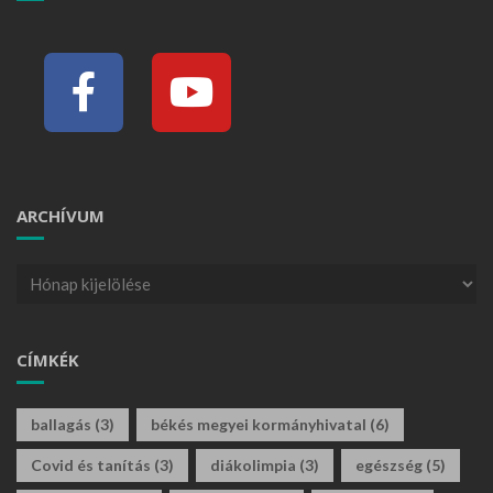
ARCHÍVUM
CÍMKÉK
ballagás
(3)
békés megyei kormányhivatal
(6)
Covid és tanítás
(3)
diákolimpia
(3)
egészség
(5)