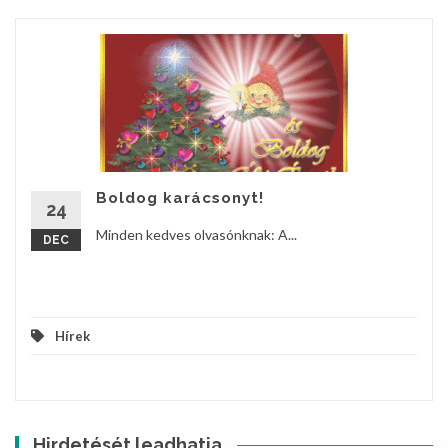
Boldog karácsonyt!
24
Minden kedves olvasónknak: A...
DEC
Hírek
Hirdetését leadhatja