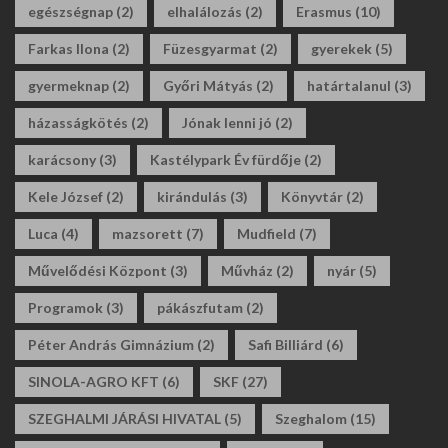
egészségnap
(2)
elhalálozás
(2)
Erasmus
(10)
Farkas Ilona
(2)
Füzesgyarmat
(2)
gyerekek
(5)
gyermeknap
(2)
Győri Mátyás
(2)
határtalanul
(3)
házasságkötés
(2)
Jónak lenni jó
(2)
karácsony
(3)
Kastélypark Év fürdője
(2)
Kele József
(2)
kirándulás
(3)
Könyvtár
(2)
Luca
(4)
mazsorett
(7)
Mudfield
(7)
Művelődési Központ
(3)
Művház
(2)
nyár
(5)
Programok
(3)
pákászfutam
(2)
Péter András Gimnázium
(2)
Safi Billiárd
(6)
SINOLA-AGRO KFT
(6)
SKF
(27)
SZEGHALMI JÁRÁSI HIVATAL
(5)
Szeghalom
(15)