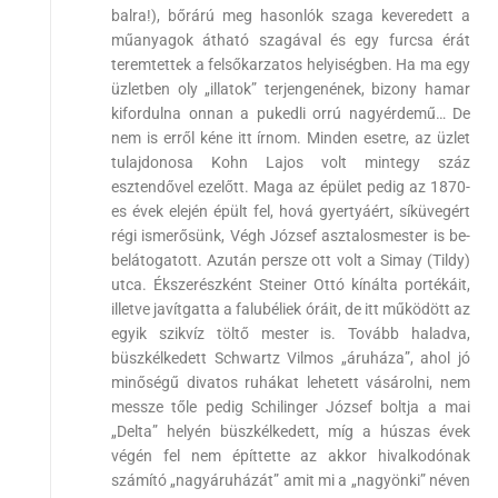
balra!), bőrárú meg hasonlók szaga keveredett a
műanyagok átható szagával és egy furcsa érát
teremtettek a felsőkarzatos helyiségben. Ha ma egy
üzletben oly „illatok” terjengenének, bizony hamar
kifordulna onnan a pukedli orrú nagyérdemű… De
nem is erről kéne itt írnom. Minden esetre, az üzlet
tulajdonosa Kohn Lajos volt mintegy száz
esztendővel ezelőtt. Maga az épület pedig az 1870-
es évek elején épült fel, hová gyertyáért, síküvegért
régi ismerősünk, Végh József asztalosmester is be-
belátogatott. Azután persze ott volt a Simay (Tildy)
utca. Ékszerészként Steiner Ottó kínálta portékáit,
illetve javítgatta a falubéliek óráit, de itt működött az
egyik szikvíz töltő mester is. Tovább haladva,
büszkélkedett Schwartz Vilmos „áruháza”, ahol jó
minőségű divatos ruhákat lehetett vásárolni, nem
messze tőle pedig Schilinger József boltja a mai
„Delta” helyén büszkélkedett, míg a húszas évek
végén fel nem építtette az akkor hivalkodónak
számító „nagyáruházát” amit mi a „nagyönki” néven