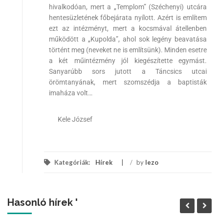
hivalkodóan, mert a „Templom” (Széchenyi) utcára
hentesüzletének főbejárata nyílott. Azért is említem
ezt az intézményt, mert a kocsmával átellenben
működött a „Kupolda”, ahol sok legény beavatása
történt meg (neveket ne is említsünk). Minden esetre
a két műintézmény jól kiegészítette egymást.
Sanyarúbb sors jutott a Táncsics utcai
örömtanyának, mert szomszédja a baptisták
imaháza volt…
Kele József
Kategóriák:
Hírek
/
by
lezo
Hasonló hírek '