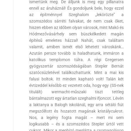
ismertünk meg. De álljunk is meg egy pillanatra
ennél az áruháznál! És gondoljunk bele, hogy ezzel
az építménnyel Szeghalom „lekörözte” a
szomszédos sárréti falvakat, de nem csak őket,
hiszen ebben az időben olyan városok, mint Makó és
Hódmezővásárhely sem büszkélkedett magán
építésű emeletes házzal! Nahát, csak találtam
valamit, amiben ismét első lehetett városkánk…
Azután persze tovább is haladhatunk, immáron a
katolikus templomon túlra. A régi Gregersen
gyógyszertár szomszédságában Stepler Bernát
szatócsüzletével találkozhattunk. Mint a mai kis
falusi boltok. Itt minden kapható volt! Talán két
évtizeddel később ez vezetett oda, hogy egy (SS-nek
titulált) wermacht-műszaki tiszt tettleg
bántalmazott egy ártatlan szeghalmi ifjoncot. Lévén
a laktanya a Balogh iskolánál, egy arra sétáló fiút
megszólított és hozatott magának kristálycukrot.
Nos, a legény fogta magát – mert mi sem
logikusabb – és a szomszédos Stepler úrtól vett
cukrot. Mikor a megbízó meglátta a csomagoláson