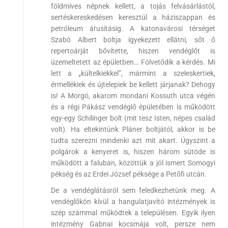
földmíves népnek kellett, a tojás felvásárlástól,
sertéskereskedésen keresztül a háziszappan és
petróleum árusításig. A katonavárosi térséget
Szabó Albert boltja igyekezett ellátni, sőt ő
repertoárját bővítette, hiszen vendéglőt is
üzemeltetett az épületben… Fölvetődik a kérdés. Mi
lett a „kültelkiekkel”, mármint a szeleskertiek,
érmellékiek és újtelepiek be kellett járjanak? Dehogy
is! A Morgó, akarom mondani Kossuth utca végén
és a régi Pákász vendéglő épületében is működött
egy-egy Schilinger bolt (mit tesz Isten, népes család
volt). Ha eltekintünk Pláner boltjától, akkor is be
tudta szerezni mindenki azt mit akart. Úgyszint a
polgárok a kenyeret is, hiszen három sütöde is
működött a faluban, közöttük a jól ismert Somogyi
pékség és az Erdei József péksége a Petőfi utcán.
De a vendéglátásról sem feledkezhetünk meg. A
vendéglőkön kívül a hangulatjavító intézmények is
szép számmal működtek a településen. Egyik ilyen
intézmény Gabnai kocsmája volt, persze nem