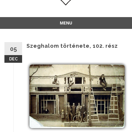
MENU
Szeghalom története, 102. rész
05
DEC