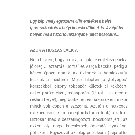
Egy kép, mely egyszerre állít emléket a helyi
iparosoknak és a helyi kereskedőknek is. Az épület
helyén ma a tűzoltó laktanyába lehet besétálni…
AZOK A HUSZAS ÉVEK 7.
Nem hiszem, hogy a mifajta ifjak ne emlékeznének a
jó öreg „Háztartási Boltra” és Varga bácsira, pedig a
képen éppen annak az üzletnek a homlokzatát
készítik a mesterek. Mikor kiléptem a „totyogós”
korszakból, bizony többször küldtek el kékítőért,
okker porfestékért, mosóporért (Ultra! – ez nem a
reklám helye!), meg borkénért és hasonlókért, mikor
minek volt éppen a szezonja. Azután a hetvenes
években ismét sűrűn megfordultam (-tunk) arrafelé.
Biztosan más is beszállingózott „bocskorszíjért”, az
akkor oly nagy keresletnek örvendő nyaklánc-
pótlékért. Egyszóval az olaj, petróleum (bejárattól