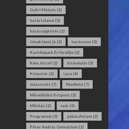
Győri Mátyás
(2)
határtalanul
(3)
házasságkötés
(2)
Jónak lenni jó
(2)
karácsony
(3)
Kastélypark Év fürdője
(2)
Kele József
(2)
kirándulás
(3)
Könyvtár
(2)
Luca
(4)
mazsorett
(7)
Mudfield
(7)
Művelődési Központ
(3)
Művház
(2)
nyár
(5)
Programok
(3)
pákászfutam
(2)
Péter András Gimnázium
(2)