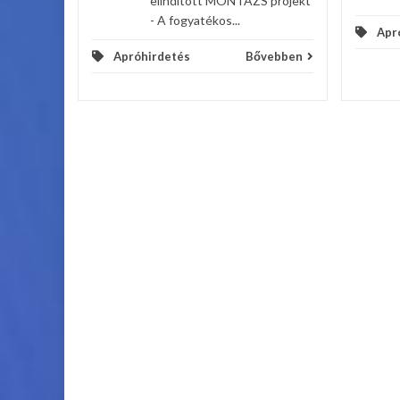
elindított MONTÁZS projekt
- A fogyatékos...
Apr
Apróhirdetés
Bővebben