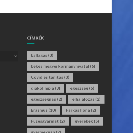
CÍMKÉK
ballagás
(3)
békés megyei kormányhivatal
(6)
Covid és tanítás
(3)
diákolimpia
(3)
egészség
(5)
egészségnap
(2)
elhalálozás
(2)
Erasmus
(10)
Farkas Ilona
(2)
Füzesgyarmat
(2)
gyerekek
(5)
gyermeknap
(2)