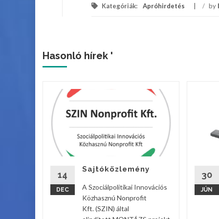
Kategóriák:
Apróhirdetés
/
by
Hasonló hírek '
ek a
tcán!
Sajtóközlemény
vebben
14
30
A Szociálpolitikai Innovációs
DEC
JÚN
Közhasznú Nonprofit
Kft. (SZIN) által