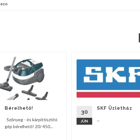
lezo
Bérelhető!
SKF Üzletház
30
Szőnyeg - és kárpittisztító
...
JÚN
gép bérelhető! 20/ 450...