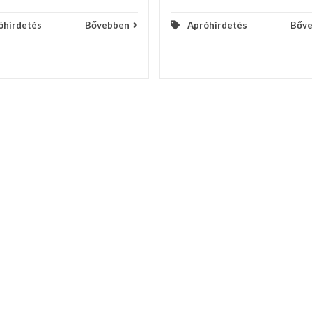
óhirdetés
Bővebben
Apróhirdetés
Bőv