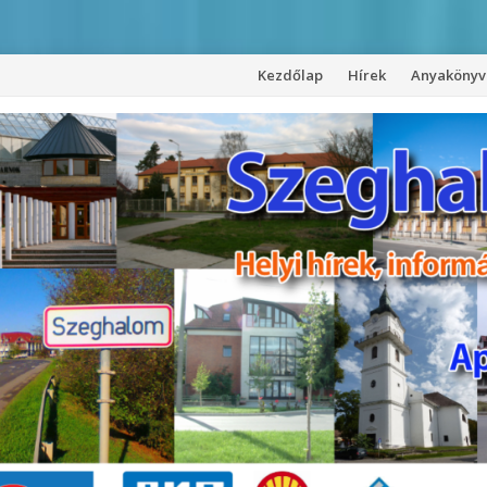
Kezdőlap
Hírek
Anyakönyvi