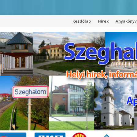
Kezdőlap
Hírek
Anyakönyvi