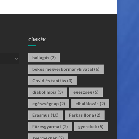
CÍMKÉK
ballagás
(3)
békés megyei kormányhivatal
(6)
Covid és tanítás
(3)
diákolimpia
(3)
egészség
(5)
egészségnap
(2)
elhalálozás
(2)
Erasmus
(10)
Farkas Ilona
(2)
Füzesgyarmat
(2)
gyerekek
(5)
gyermeknap
(2)