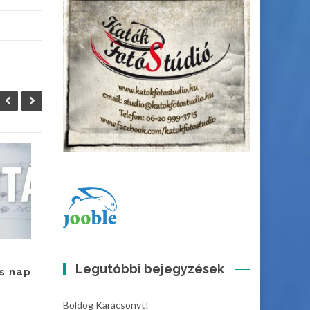
Állás
06
05
Szeghalom Város
DEC
DEC
Önkormányzat
Intézményműködtető
Központja azonnali kezdéssel
felvételt hirdet
gazdaságvezetői munkakör...
Legutóbbi bejegyzések
s nap
Hírek
Hírek
Bővebben
Boldog Karácsonyt!