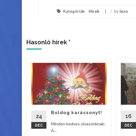
Kategóriák:
Hírek
/
by
lezo
Hasonló hírek '
ik
s
lladt fel
tyája a
os Iskola
Boldog karácsonyt!
24
16
vebben
Minden kedves olvasónknak:
DEC
DEC
A...