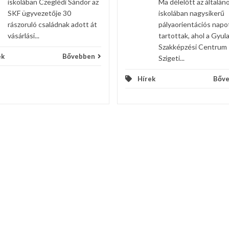
iskolában Czeglédi Sándor az
Ma délelőtt az általán
SKF ügyvezetője 30
iskolában nagysikerű
rászoruló családnak adott át
pályaorientációs napo
vásárlási...
tartottak, ahol a Gyula
Szakképzési Centrum
ek
Bővebben
Szigeti...
Hírek
Bőv