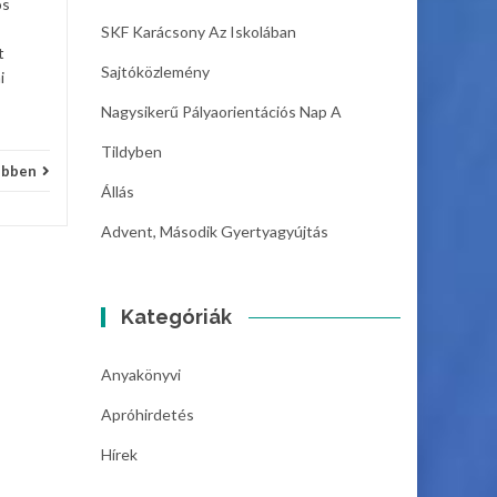
os
SKF Karácsony Az Iskolában
t
Sajtóközlemény
i
Nagysikerű Pályaorientációs Nap A
Tildyben
ebben
Állás
Advent, Második Gyertyagyújtás
Kategóriák
Anyakönyvi
Apróhirdetés
Hírek