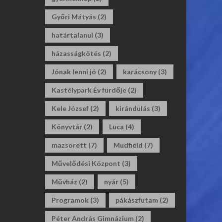
Győri Mátyás
(2)
határtalanul
(3)
házasságkötés
(2)
Jónak lenni jó
(2)
karácsony
(3)
Kastélypark Év fürdője
(2)
Kele József
(2)
kirándulás
(3)
Könyvtár
(2)
Luca
(4)
mazsorett
(7)
Mudfield
(7)
Művelődési Központ
(3)
Művház
(2)
nyár
(5)
Programok
(3)
pákászfutam
(2)
Péter András Gimnázium
(2)