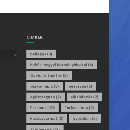
CÍMKÉK
ballagás
(3)
békés megyei kormányhivatal
(6)
Covid és tanítás
(3)
diákolimpia
(3)
egészség
(5)
egészségnap
(2)
elhalálozás
(2)
Erasmus
(10)
Farkas Ilona
(2)
Füzesgyarmat
(2)
gyerekek
(5)
gyermeknap
(2)