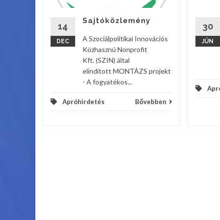
Sajtóközlemény
vebben
14
30
A Szociálpolitikai Innovációs
DEC
JÚN
Közhasznú Nonprofit
Kft. (SZIN) által
elindított MONTÁZS projekt
- A fogyatékos...
Apr
Apróhirdetés
Bővebben