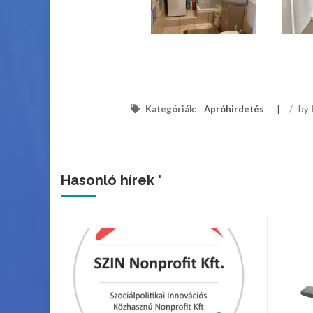
Kategóriák:
Apróhirdetés
/
by
Hasonló hírek '
ek a
tcán!