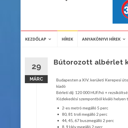
KEZDŐLAP
HÍREK
ANYAKÖNYVI HÍREK
Bútorozott albérlet 
29
MÁRC
Budapesten a XIV. kerületi Kerepesi úton
kiadó
Bérleti díj: 120 000 HUF/hó + rezsiköltség 
Közlekedési szempontból kiváló helyen ta
2-es metró megálló 5 perc
80, 81 troli megálló 2 perc
44, 45, 67 buszmegálló 2 perc
8, 9 Hév megálló 2 perc