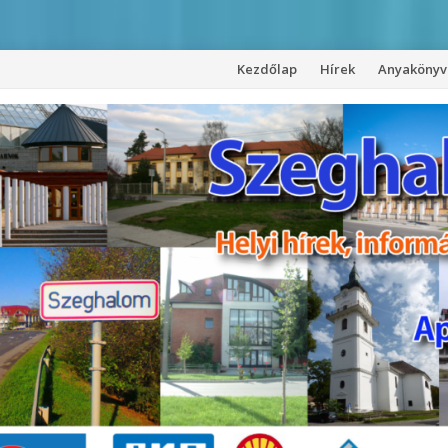
Kezdőlap
Hírek
Anyakönyvi