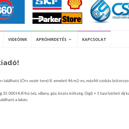
VIDEÓINK
APRÓHIRDETÉS
KAPCSOLAT
kiadó!
 található (Örs vezér tere) 8. emeleti 46 m2-es, másfél szobás bútorozo
35 000 HUF/hó (víz, villany, gáz, közös költség, Digi) + 1 havi bérleti díj k
lálható a lakás: