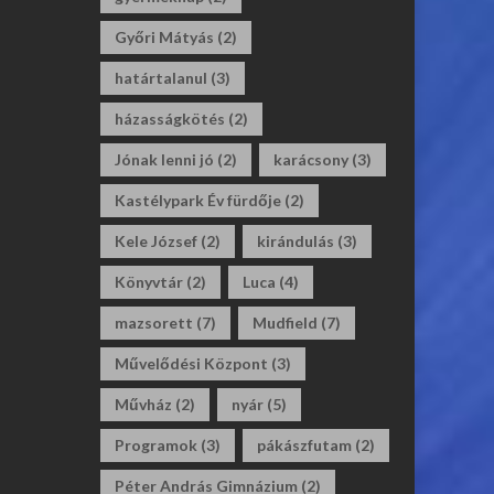
Győri Mátyás
(2)
határtalanul
(3)
házasságkötés
(2)
Jónak lenni jó
(2)
karácsony
(3)
Kastélypark Év fürdője
(2)
Kele József
(2)
kirándulás
(3)
Könyvtár
(2)
Luca
(4)
mazsorett
(7)
Mudfield
(7)
Művelődési Központ
(3)
Művház
(2)
nyár
(5)
Programok
(3)
pákászfutam
(2)
Péter András Gimnázium
(2)