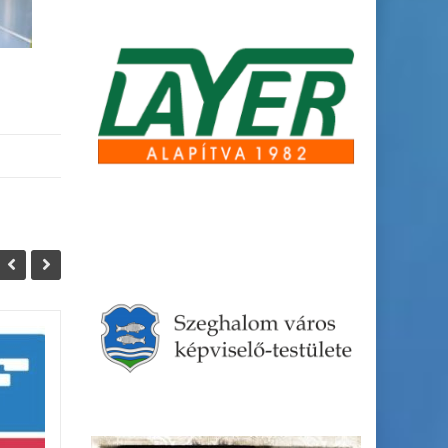
SKF Üzletház
13
19
Munkatársat...
JÚN
MÁRC