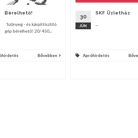
Bérelhető!
SKF Üzletház
30
Szőnyeg - és kárpittisztító
...
JÚN
gép bérelhető! 20/ 450...
óhirdetés
Bővebben
Apróhirdetés
Bőv