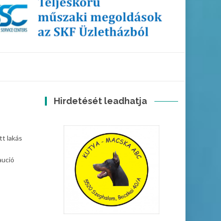
Hirdetését leadhatja
tt lakás
aució