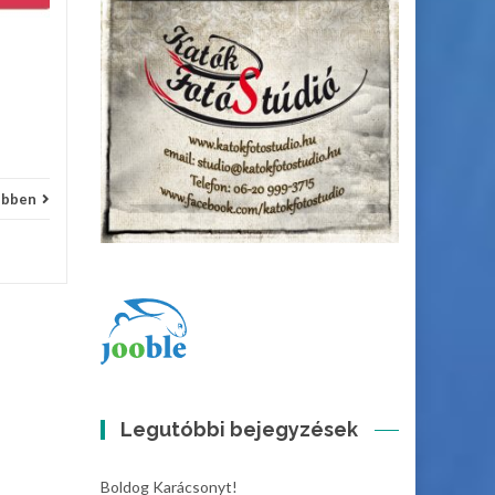
Apróhirdetés
Bővebben
Apróh
ebben
Legutóbbi bejegyzések
Boldog Karácsonyt!