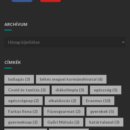
ARCHÍVUM
CÍMKÉK
ballagás
(3)
békés megyei kormányhivatal
(6)
Covid és tanítás
(3)
diákolimpia
(3)
egészség
(5)
egészségnap
(2)
elhalálozás
(2)
Erasmus
(10)
Farkas Ilona
(2)
Füzesgyarmat
(2)
gyerekek
(5)
gyermeknap
(2)
Győri Mátyás
(2)
határtalanul
(3)