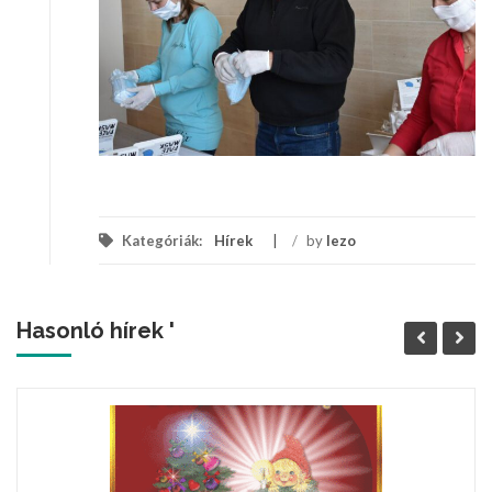
Kategóriák:
Hírek
/
by
lezo
Hasonló hírek '