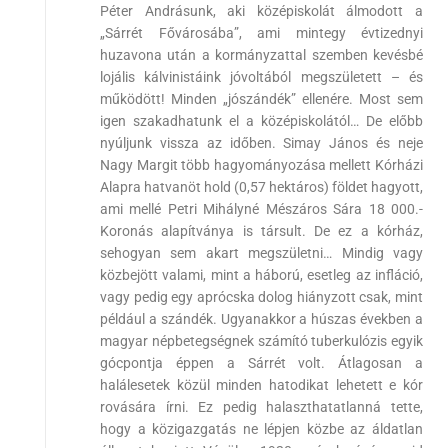
Péter Andrásunk, aki középiskolát álmodott a
„Sárrét Fővárosába”, ami mintegy évtizednyi
huzavona után a kormányzattal szemben kevésbé
lojális kálvinistáink jóvoltából megszületett – és
működött! Minden „jószándék” ellenére. Most sem
igen szakadhatunk el a középiskolától… De előbb
nyúljunk vissza az időben. Simay János és neje
Nagy Margit több hagyományozása mellett Kórházi
Alapra hatvanöt hold (0,57 hektáros) földet hagyott,
ami mellé Petri Mihályné Mészáros Sára 18 000.-
Koronás alapítványa is társult. De ez a kórház,
sehogyan sem akart megszületni… Mindig vagy
közbejött valami, mint a háború, esetleg az infláció,
vagy pedig egy aprócska dolog hiányzott csak, mint
például a szándék. Ugyanakkor a húszas években a
magyar népbetegségnek számító tuberkulózis egyik
gócpontja éppen a Sárrét volt. Átlagosan a
halálesetek közül minden hatodikat lehetett e kór
rovására írni. Ez pedig halaszthatatlanná tette,
hogy a közigazgatás ne lépjen közbe az áldatlan