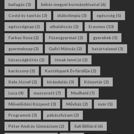
ballagás
(3)
békés megyei kormányhivatal
(6)
Covid és tanítás
(3)
diákolimpia
(3)
egészség
(5)
egészségnap
(2)
elhalálozás
(2)
Erasmus
(10)
Farkas Ilona
(2)
Füzesgyarmat
(2)
gyerekek
(5)
gyermeknap
(2)
Győri Mátyás
(2)
határtalanul
(3)
házasságkötés
(2)
Jónak lenni jó
(2)
karácsony
(3)
Kastélypark Év fürdője
(2)
Kele József
(2)
kirándulás
(3)
Könyvtár
(2)
Luca
(4)
mazsorett
(7)
Mudfield
(7)
Művelődési Központ
(3)
Művház
(2)
nyár
(5)
Programok
(3)
pákászfutam
(2)
Péter András Gimnázium
(2)
Safi Billiárd
(6)