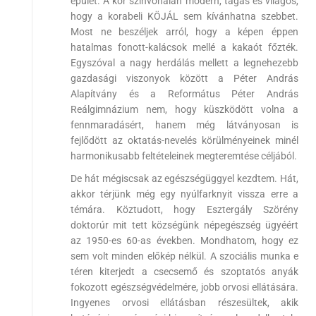
épület. A kor színvonalán modern, tágas és világos,
hogy a korabeli KÖJÁL sem kívánhatna szebbet.
Most ne beszéljek arról, hogy a képen éppen
hatalmas fonott-kalácsok mellé a kakaót főzték.
Egyszóval a nagy herdálás mellett a legnehezebb
gazdasági viszonyok között a Péter András
Alapítvány és a Református Péter András
Reálgimnázium nem, hogy küszködött volna a
fennmaradásért, hanem még látványosan is
fejlődött az oktatás-nevelés körülményeinek minél
harmonikusabb feltételeinek megteremtése céljából.
De hát mégiscsak az egészségüggyel kezdtem. Hát,
akkor térjünk még egy nyúlfarknyit vissza erre a
témára. Köztudott, hogy Esztergály Szörény
doktorúr mit tett községünk népegészség ügyéért
az 1950-es 60-as években. Mondhatom, hogy ez
sem volt minden előkép nélkül. A szociális munka e
téren kiterjedt a csecsemő és szoptatós anyák
fokozott egészségvédelmére, jobb orvosi ellátására.
Ingyenes orvosi ellátásban részesültek, akik