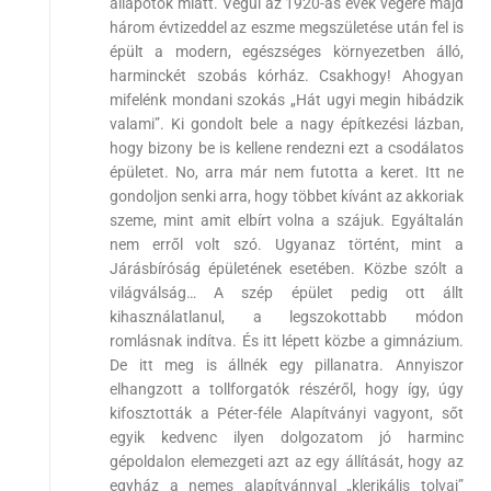
állapotok miatt. Végül az 1920-as évek végére majd
három évtizeddel az eszme megszületése után fel is
épült a modern, egészséges környezetben álló,
harminckét szobás kórház. Csakhogy! Ahogyan
mifelénk mondani szokás „Hát ugyi megin hibádzik
valami”. Ki gondolt bele a nagy építkezési lázban,
hogy bizony be is kellene rendezni ezt a csodálatos
épületet. No, arra már nem futotta a keret. Itt ne
gondoljon senki arra, hogy többet kívánt az akkoriak
szeme, mint amit elbírt volna a szájuk. Egyáltalán
nem erről volt szó. Ugyanaz történt, mint a
Járásbíróság épületének esetében. Közbe szólt a
világválság… A szép épület pedig ott állt
kihasználatlanul, a legszokottabb módon
romlásnak indítva. És itt lépett közbe a gimnázium.
De itt meg is állnék egy pillanatra. Annyiszor
elhangzott a tollforgatók részéről, hogy így, úgy
kifosztották a Péter-féle Alapítványi vagyont, sőt
egyik kedvenc ilyen dolgozatom jó harminc
gépoldalon elemezgeti azt az egy állítását, hogy az
egyház a nemes alapítvánnyal „klerikális tolvaj”