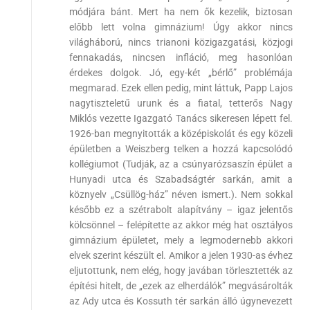
módjára bánt. Mert ha nem ők kezelik, biztosan
előbb lett volna gimnázium! Úgy akkor nincs
világháború, nincs trianoni közigazgatási, közjogi
fennakadás, nincsen infláció, meg hasonlóan
érdekes dolgok. Jó, egy-két „bérlő” problémája
megmarad. Ezek ellen pedig, mint láttuk, Papp Lajos
nagytiszteletű urunk és a fiatal, tetterős Nagy
Miklós vezette Igazgató Tanács sikeresen lépett fel.
1926-ban megnyitották a középiskolát és egy közeli
épületben a Weiszberg telken a hozzá kapcsolódó
kollégiumot (Tudják, az a csúnyarózsaszín épület a
Hunyadi utca és Szabadságtér sarkán, amit a
köznyelv „Csüllög-ház” néven ismert.). Nem sokkal
később ez a szétrabolt alapítvány – igaz jelentős
kölcsönnel – felépítette az akkor még hat osztályos
gimnázium épületet, mely a legmodernebb akkori
elvek szerint készült el. Amikor a jelen 1930-as évhez
eljutottunk, nem elég, hogy javában törlesztették az
építési hitelt, de „ezek az elherdálók” megvásárolták
az Ady utca és Kossuth tér sarkán álló úgynevezett