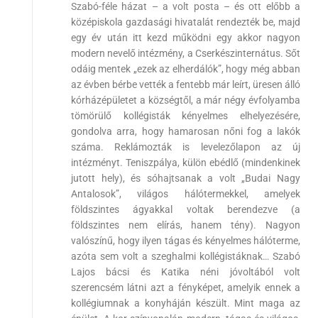
Szabó-féle házat – a volt posta – és ott előbb a
középiskola gazdasági hivatalát rendezték be, majd
egy év után itt kezd működni egy akkor nagyon
modern nevelő intézmény, a Cserkészinternátus. Sőt
odáig mentek „ezek az elherdálók”, hogy még abban
az évben bérbe vették a fentebb már leírt, üresen álló
kórházépületet a községtől, a már négy évfolyamba
tömörülő kollégisták kényelmes elhelyezésére,
gondolva arra, hogy hamarosan nőni fog a lakók
száma. Reklámozták is levelezőlapon az új
intézményt. Teniszpálya, külön ebédlő (mindenkinek
jutott hely), és sóhajtsanak a volt „Budai Nagy
Antalosok”, világos hálótermekkel, amelyek
földszintes ágyakkal voltak berendezve (a
földszintes nem elírás, hanem tény). Nagyon
valószínű, hogy ilyen tágas és kényelmes hálóterme,
azóta sem volt a szeghalmi kollégistáknak… Szabó
Lajos bácsi és Katika néni jóvoltából volt
szerencsém látni azt a fényképet, amelyik ennek a
kollégiumnak a konyháján készült. Mint maga az