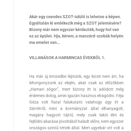
Akár egy csendes SZOT-üdülő is lehetne a képen.
Egyáltalán ki emlékezik még a SZOT jelentésére?
Bizony már nem egyszer kérdezték, hogy hol van
ez az épület. Hja, kérem, a manzárd-szobák helyén
ma emelet van…
VILLANÁSOK A HARMINCAS ÉVEKBŐL 1.
Ha már új évtizedbe léptünk, egy kicsit nem árt, ha
lehorgonyzunk az elején, akár csak az előzőkben
„Hamari sógor”, mert bizony itt is adódott még
érdemes dolog, amin igazán hasznos elrágódni. Féja
Géza volt fiatal falukutató valahogy úgy írt a
Sárrétről, mint a kormányzat által elhanyagolt,
magára hagyott tájról, mely csak lakói élni és
fejlődni akarása jóvoltából haladt előre, nem egyszer
országos szintű tettek által. Mert ugyebár ott volt a