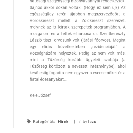
hatósági szegénységi bizonyítvánnyal rendelkeztek.
Sajnos akkor sokan voltak. (Hogy ez sem új?) Az
egészségügy terén újabban megszerveződött a
Vöröskereszt mellett a Zöldkereszt szervezet,
melynek az itt leírtak szerepeltek programjában. A
mozgalom és a tettek élharcosa dr. Szentkereszty
László tiszti orvosunk volt (járási főorvos). Megint
egy elírás következtében „rezidenciáját” a
Községházára helyezték. Pedig az nem volt más,
mint a Tűzőrség korábbi ügyeleti szobája (a
Tűzőrség költözött a nevezett intézménybe), ahol
késő estig fogadta nem egyszer a csecsemőket és a
fiatal édesanyákat…
Kele József
Kategóriák:
Hírek
/
by
lezo