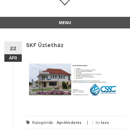
MENU
SKF Üzletház
22
ÁPR
Kategóriák:
Apróhirdetés
/
by
lezo