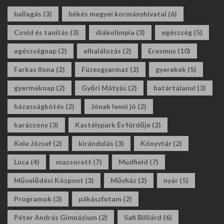
ballagás
(3)
békés megyei kormányhivatal
(6)
Covid és tanítás
(3)
diákolimpia
(3)
egészség
(5)
egészségnap
(2)
elhalálozás
(2)
Erasmus
(10)
Farkas Ilona
(2)
Füzesgyarmat
(2)
gyerekek
(5)
gyermeknap
(2)
Győri Mátyás
(2)
határtalanul
(3)
házasságkötés
(2)
Jónak lenni jó
(2)
karácsony
(3)
Kastélypark Év fürdője
(2)
Kele József
(2)
kirándulás
(3)
Könyvtár
(2)
Luca
(4)
mazsorett
(7)
Mudfield
(7)
Művelődési Központ
(3)
Művház
(2)
nyár
(5)
Programok
(3)
pákászfutam
(2)
Péter András Gimnázium
(2)
Safi Billiárd
(6)