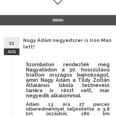
MENU
Nagy Ádám negyedszer is Iron Man
11
lett!
AUG
Szombaton rendezték meg
Nagyatádon a 30. hosszútávú
triatlon országos bajnokságot,
amin Nagy Ádám a Tildy Zoltán
Általános Iskola testnevelő
tanára is részt vett, már
negyedik alkalommal.
Ádám 13 óra 27 perces
időeredménnyel teljesítette a 3,8
km úszásból, 180 km