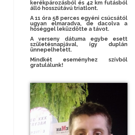
kerékpározásból és 42 km futásból
álló hosszútávú triatlont.
A 11 óra 58 perces egyéni csúcsától
ugyan elmaradva, de dacolva a
hőséggel leküzdötte a távot.
A verseny dátuma egybe esett
születésnapjával, így duplán
ünnepelhetett.
Mindkét eseményhez szívből
gratulálunk!