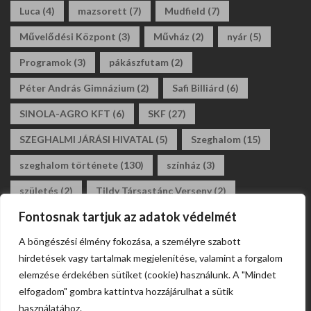
Luca
(4)
mazsorett
(7)
Mudfield
(7)
Művelődési Központ
(3)
Művház
(2)
nyár
(5)
Programok
(3)
pákászfutam
(2)
Péter András Gimnázium
(2)
Safi Billiárd
(6)
SINOLA-AGRO KFT
(6)
SKF
(27)
SZEGHALMI JÁRÁSI HIVATAL
(5)
Szeghalom
(15)
szeghalom története
(130)
színház
(3)
születés
(2)
Tildy Társastánc Verseny
(2)
Fontosnak tartjuk az adatok védelmét
tildy zoltán általános iskola
(3)
tánc
(2)
A böngészési élmény fokozása, a személyre szabott
társastánc
(2)
állásajánlat
(2)
álláshirdetés
(2)
hirdetések vagy tartalmak megjelenítése, valamint a forgalom
általános iskola
(2)
elemzése érdekében sütiket (cookie) használunk. A "Mindet
elfogadom" gombra kattintva hozzájárulhat a sütik
használatához.