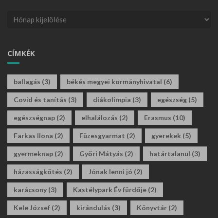
CÍMKÉK
ballagás
(3)
békés megyei kormányhivatal
(6)
Covid és tanítás
(3)
diákolimpia
(3)
egészség
(5)
egészségnap
(2)
elhalálozás
(2)
Erasmus
(10)
Farkas Ilona
(2)
Füzesgyarmat
(2)
gyerekek
(5)
gyermeknap
(2)
Győri Mátyás
(2)
határtalanul
(3)
házasságkötés
(2)
Jónak lenni jó
(2)
karácsony
(3)
Kastélypark Év fürdője
(2)
Kele József
(2)
kirándulás
(3)
Könyvtár
(2)