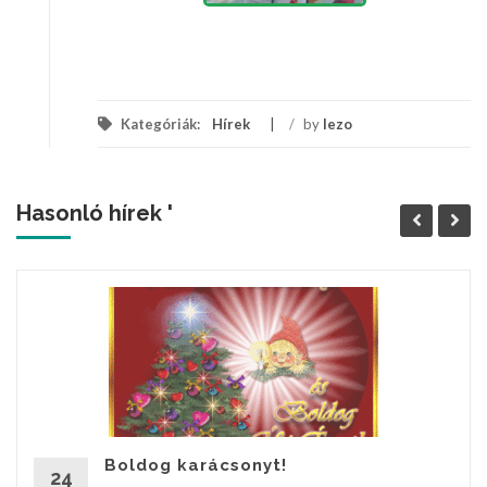
Kategóriák:
Hírek
/
by
lezo
Hasonló hírek '
Boldog karácsonyt!
24