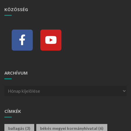
KÖZÖSSÉG
ARCHÍVUM
CÍMKÉK
ballagás
(3)
békés megyei kormányhivatal
(6)