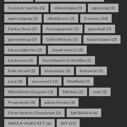
Covid és tanítás
(3)
diákolimpia
(3)
egészség
(5)
egészségnap
(2)
elhalálozás
(2)
Erasmus
(10)
Farkas Ilona
(2)
Füzesgyarmat
(2)
gyerekek
(5)
gyermeknap
(2)
Győri Mátyás
(2)
határtalanul
(3)
házasságkötés
(2)
Jónak lenni jó
(2)
karácsony
(3)
Kastélypark Év fürdője
(2)
Kele József
(2)
kirándulás
(3)
Könyvtár
(2)
Luca
(4)
mazsorett
(7)
Mudfield
(7)
Művelődési Központ
(3)
Művház
(2)
nyár
(5)
Programok
(3)
pákászfutam
(2)
Péter András Gimnázium
(2)
Safi Billiárd
(6)
SINOLA-AGRO KFT
(6)
SKF
(27)