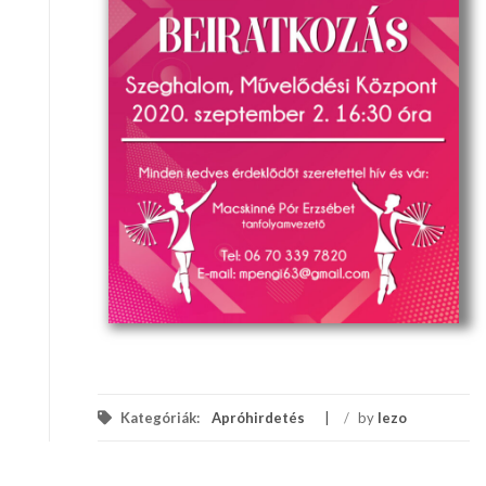
Kategóriák:
Apróhirdetés
/
by
lezo