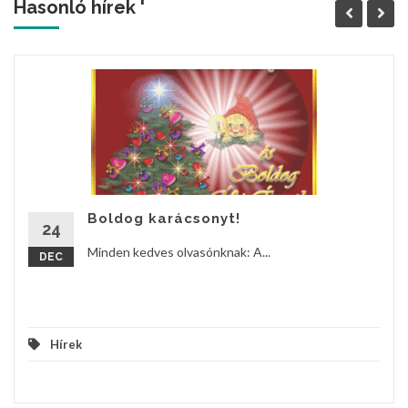
Hasonló hírek '
Boldog karácsonyt!
24
Minden kedves olvasónknak: A...
DEC
Hírek