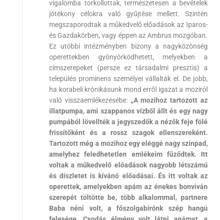
vigalomba torkollottak, természetesen a bevételek
jótékony célokra való gyűjtése mellett. Szintén
megszaporodtak a műkedvelő előadások az Iparos-
és Gazdakörben, vagy éppen az Ambrus mozgóban.
Ez utóbbi intézményben bizony a nagyközönség
operettekben gyönyörködhetett, melyekben a
címszerepeket (persze ez társadalmi presztis) a
település prominens személyei vállalták el. De jobb,
ha korabeli krónikásunk mond erről igazat a moziról
való visszaemlékezésébe:
„A mozihoz tartozott az
illatpumpa, ami szappanos vízből állt és egy nagy
pumpából lövellték a jegyszedők a nézők feje fölé
frissítőként és a rossz szagok ellenszereként.
Tartozott még a mozihoz egy eléggé nagy színpad,
amelyhez feledhetetlen emlékeim fűződtek. Itt
voltak a műkedvelő előadások nagyobb létszámú
és díszletet is kívánó előadásai. És itt voltak az
operettek, amelyekben apám az énekes bonviván
szerepét töltötte be, több alkalommal, partnere
Baba néni volt, a főszolgabírónk szép hangú
felesége. Csodás élmény volt látni apámat, a