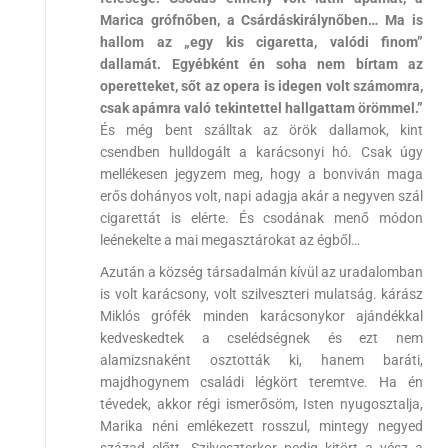
Marica grófnőben, a Csárdáskirálynőben… Ma is
hallom az „egy kis cigaretta, valódi finom”
dallamát. Egyébként én soha nem bírtam az
operetteket, sőt az opera is idegen volt számomra,
csak apámra való tekintettel hallgattam örömmel.”
És még bent szálltak az örök dallamok, kint
csendben hulldogált a karácsonyi hó. Csak úgy
mellékesen jegyzem meg, hogy a bonviván maga
erős dohányos volt, napi adagja akár a negyven szál
cigarettát is elérte. És csodának menő módon
leénekelte a mai megasztárokat az égből…
Azután a község társadalmán kívül az uradalomban
is volt karácsony, volt szilveszteri mulatság. kárász
Miklós grófék minden karácsonykor ajándékkal
kedveskedtek a cselédségnek és ezt nem
alamizsnaként osztották ki, hanem baráti,
majdhogynem családi légkört teremtve. Ha én
tévedek, akkor régi ismerősöm, Isten nyugosztalja,
Marika néni emlékezett rosszul, mintegy negyed