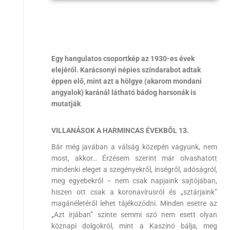
Egy hangulatos csoportkép az 1930-es évek
elejéről. Karácsonyi népies színdarabot adtak
éppen elő, mint azt a hölgye (akarom mondani
angyalok) karánál látható bádog harsonák is
mutatják
VILLANÁSOK A HARMINCAS ÉVEKBŐL 13.
Bár még javában a válság közepén vagyunk, nem
most, akkor… Érzésem szerint már olvashatott
mindenki eleget a szegényekről, ínségről, adóságról,
meg egyebekről – nem csak napjaink sajtójában,
hiszen ott csak a koronavírusról és „sztárjaink”
magánéletéről lehet tájékozódni. Minden esetre az
„Azt írjában” szinte semmi szó nem esett olyan
köznapi dolgokról, mint a Kaszinó bálja, meg