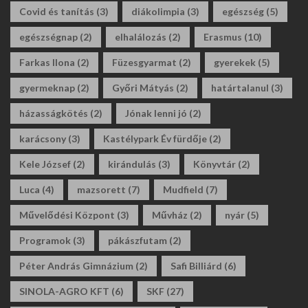
Covid és tanítás
(3)
diákolimpia
(3)
egészség
(5)
egészségnap
(2)
elhalálozás
(2)
Erasmus
(10)
Farkas Ilona
(2)
Füzesgyarmat
(2)
gyerekek
(5)
gyermeknap
(2)
Győri Mátyás
(2)
határtalanul
(3)
házasságkötés
(2)
Jónak lenni jó
(2)
karácsony
(3)
Kastélypark Év fürdője
(2)
Kele József
(2)
kirándulás
(3)
Könyvtár
(2)
Luca
(4)
mazsorett
(7)
Mudfield
(7)
Művelődési Központ
(3)
Művház
(2)
nyár
(5)
Programok
(3)
pákászfutam
(2)
Péter András Gimnázium
(2)
Safi Billiárd
(6)
SINOLA-AGRO KFT
(6)
SKF
(27)