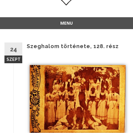
MENU
Szeghalom története, 128. rész
24
SZEPT