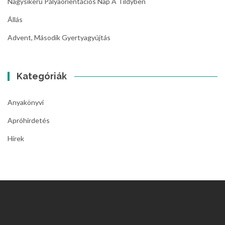
Nagysikerű Pályaorientációs Nap A Tildyben
Állás
Advent, Második Gyertyagyújtás
Kategóriák
Anyakönyvi
Apróhirdetés
Hírek