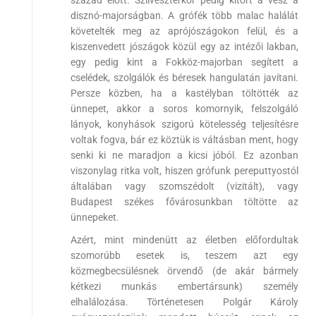
század előtt. Szilveszterkor pedig kitört a vész a
disznó-majorságban. A grófék több malac halálát
követelték meg az aprójószágokon felül, és a
kiszenvedett jószágok közül egy az intézői lakban,
egy pedig kint a Fokköz-majorban segített a
cselédek, szolgálók és béresek hangulatán javítani.
Persze közben, ha a kastélyban töltötték az
ünnepet, akkor a soros komornyik, felszolgáló
lányok, konyhások szigorú kötelesség teljesítésre
voltak fogva, bár ez köztük is váltásban ment, hogy
senki ki ne maradjon a kicsi jóból. Ez azonban
viszonylag ritka volt, hiszen grófunk pereputtyostól
általában vagy szomszédolt (vizitált), vagy
Budapest székes fővárosunkban töltötte az
ünnepeket.
Azért, mint mindenütt az életben előfordultak
szomorúbb esetek is, teszem azt egy
közmegbecsülésnek örvendő (de akár bármely
kétkezi munkás embertársunk) személy
elhalálozása. Történetesen Polgár Károly