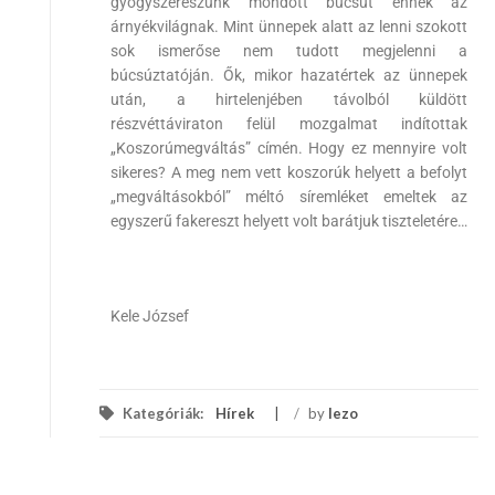
gyógyszerészünk mondott búcsút ennek az
árnyékvilágnak. Mint ünnepek alatt az lenni szokott
sok ismerőse nem tudott megjelenni a
búcsúztatóján. Ők, mikor hazatértek az ünnepek
után, a hirtelenjében távolból küldött
részvéttáviraton felül mozgalmat indítottak
„Koszorúmegváltás” címén. Hogy ez mennyire volt
sikeres? A meg nem vett koszorúk helyett a befolyt
„megváltásokból” méltó síremléket emeltek az
egyszerű fakereszt helyett volt barátjuk tiszteletére…
Kele József
Kategóriák:
Hírek
/
by
lezo