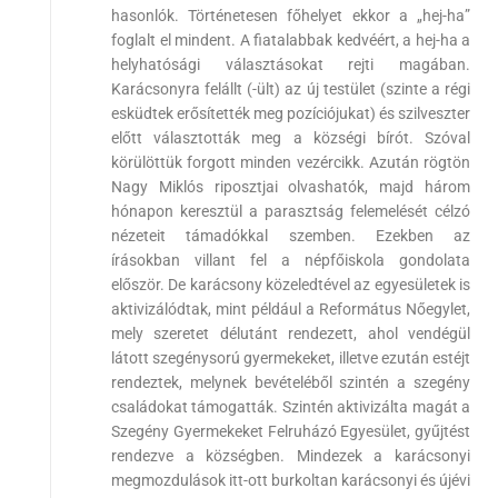
hasonlók. Történetesen főhelyet ekkor a „hej-ha”
foglalt el mindent. A fiatalabbak kedvéért, a hej-ha a
helyhatósági választásokat rejti magában.
Karácsonyra felállt (-ült) az új testület (szinte a régi
esküdtek erősítették meg pozíciójukat) és szilveszter
előtt választották meg a községi bírót. Szóval
körülöttük forgott minden vezércikk. Azután rögtön
Nagy Miklós riposztjai olvashatók, majd három
hónapon keresztül a parasztság felemelését célzó
nézeteit támadókkal szemben. Ezekben az
írásokban villant fel a népfőiskola gondolata
először. De karácsony közeledtével az egyesületek is
aktivizálódtak, mint például a Református Nőegylet,
mely szeretet délutánt rendezett, ahol vendégül
látott szegénysorú gyermekeket, illetve ezután estéjt
rendeztek, melynek bevételéből szintén a szegény
családokat támogatták. Szintén aktivizálta magát a
Szegény Gyermekeket Felruházó Egyesület, gyűjtést
rendezve a községben. Mindezek a karácsonyi
megmozdulások itt-ott burkoltan karácsonyi és újévi