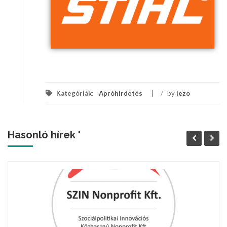
Kategóriák:
Apróhirdetés
/
by
lezo
Hasonló hírek '