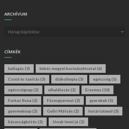
ARCHÍVUM
CÍMKÉK
ballagás
(3)
békés megyei kormányhivatal
(6)
Covid és tanítás
(3)
diákolimpia
(3)
egészség
(5)
egészségnap
(2)
elhalálozás
(2)
Erasmus
(10)
Farkas Ilona
(2)
Füzesgyarmat
(2)
gyerekek
(5)
gyermeknap
(2)
Győri Mátyás
(2)
határtalanul
(3)
házasságkötés
(2)
Jónak lenni jó
(2)