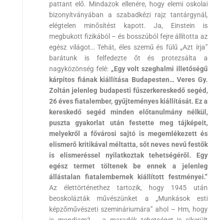
pattant elő. Mindazok ellenére, hogy elemi oskolai
bizonyítványában a szabadkézi rajz tantárgynál,
elégtelen minősítést kapott. Ja, Einstein is
megbukott fizikából – és bosszúból fejre állította az
egész világot… Tehát, éles szemű és fülű „Azt írja”
barátunk is felfedezte őt és protezsálta a
nagyközönség felé:
„Egy volt szeghalmi illetőségű
kárpitos fiának kiállítása Budapesten… Veres Gy.
Zoltán jelenleg budapesti fűszerkereskedő segéd,
26 éves fiatalember, gyűjteményes kiállítását. Ez a
kereskedő segéd minden előtanulmány nélkül,
puszta gyakorlat után festette meg tájképeit,
melyekről a fővárosi sajtó is megemlékezett és
elismerő kritikával méltatta, sőt neves nevű festők
is elismeréssel nyilatkoztak tehetségéről. Egy
egész termet töltenek be ennek a jelenleg
állástalan fiatalembernek kiállított festményei.”
Az élettörténethez tartozik, hogy 1945 után
beoskolázták művészünket a „Munkások esti
képzőművészeti szemináriumára” ahol – Hm, hogy
is mondjam? – a maradék tehetséget is sikerült