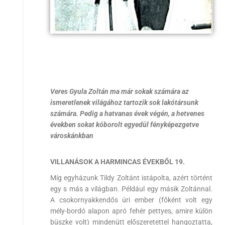
Veres Gyula Zoltán ma már sokak számára az
ismeretlenek világához tartozik sok lakótársunk
számára. Pedig a hatvanas évek végén, a hetvenes
években sokat kóborolt egyedül fényképezgetve
városkánkban
VILLANÁSOK A HARMINCAS ÉVEKBŐL 19.
Míg egyházunk Tildy Zoltánt istápolta, azért történt
egy s más a világban. Például egy másik Zoltánnal.
A csokornyakkendős úri ember (főként volt egy
mély-bordó alapon apró fehér pettyes, amire külön
büszke volt) mindenütt előszeretettel hangoztatta,