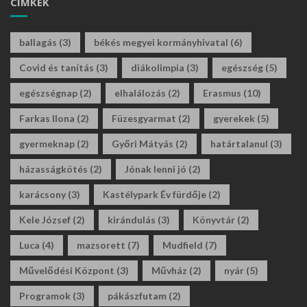
CÍMKÉK
ballagás
(3)
békés megyei kormányhivatal
(6)
Covid és tanítás
(3)
diákolimpia
(3)
egészség
(5)
egészségnap
(2)
elhalálozás
(2)
Erasmus
(10)
Farkas Ilona
(2)
Füzesgyarmat
(2)
gyerekek
(5)
gyermeknap
(2)
Győri Mátyás
(2)
határtalanul
(3)
házasságkötés
(2)
Jónak lenni jó
(2)
karácsony
(3)
Kastélypark Év fürdője
(2)
Kele József
(2)
kirándulás
(3)
Könyvtár
(2)
Luca
(4)
mazsorett
(7)
Mudfield
(7)
Művelődési Központ
(3)
Művház
(2)
nyár
(5)
Programok
(3)
pákászfutam
(2)