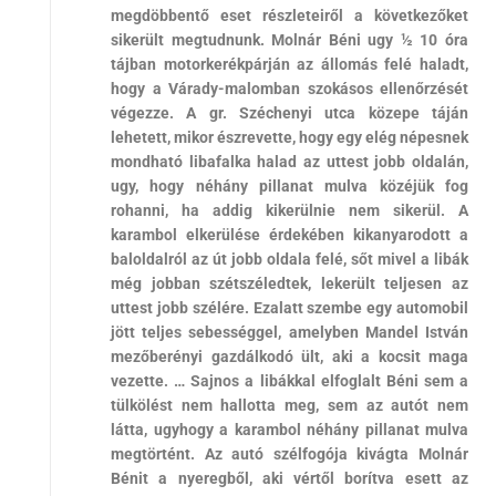
megdöbbentő eset részleteiről a következőket
sikerült megtudnunk. Molnár Béni ugy ½ 10 óra
tájban motorkerékpárján az állomás felé haladt,
hogy a Várady-malomban szokásos ellenőrzését
végezze. A gr. Széchenyi utca közepe táján
lehetett, mikor észrevette, hogy egy elég népesnek
mondható libafalka halad az uttest jobb oldalán,
ugy, hogy néhány pillanat mulva közéjük fog
rohanni, ha addig kikerülnie nem sikerül. A
karambol elkerülése érdekében kikanyarodott a
baloldalról az út jobb oldala felé, sőt mivel a libák
még jobban szétszéledtek, lekerült teljesen az
uttest jobb szélére. Ezalatt szembe egy automobil
jött teljes sebességgel, amelyben Mandel István
mezőberényi gazdálkodó ült, aki a kocsit maga
vezette. … Sajnos a libákkal elfoglalt Béni sem a
tülkölést nem hallotta meg, sem az autót nem
látta, ugyhogy a karambol néhány pillanat mulva
megtörtént. Az autó szélfogója kivágta Molnár
Bénit a nyeregből, aki vértől borítva esett az