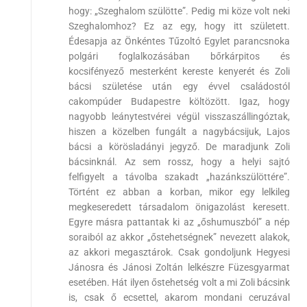
hogy: „Szeghalom szülötte”. Pedig mi köze volt neki
Szeghalomhoz? Ez az egy, hogy itt született.
Édesapja az Önkéntes Tűzoltó Egylet parancsnoka
polgári foglalkozásában bőrkárpitos és
kocsifényező mesterként kereste kenyerét és Zoli
bácsi születése után egy évvel családostól
cakompúder Budapestre költözött. Igaz, hogy
nagyobb leánytestvérei végül visszaszállingóztak,
hiszen a közelben fungált a nagybácsijuk, Lajos
bácsi a körösladányi jegyző. De maradjunk Zoli
bácsinknál. Az sem rossz, hogy a helyi sajtó
felfigyelt a távolba szakadt „hazánkszülöttére”.
Történt ez abban a korban, mikor egy lelkileg
megkeseredett társadalom önigazolást keresett.
Egyre másra pattantak ki az „őshumuszból” a nép
soraiból az akkor „őstehetségnek” nevezett alakok,
az akkori megasztárok. Csak gondoljunk Hegyesi
Jánosra és Jánosi Zoltán lelkészre Füzesgyarmat
esetében. Hát ilyen őstehetség volt a mi Zoli bácsink
is, csak ő ecsettel, akarom mondani ceruzával