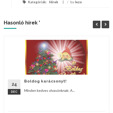
Kategóriák:
Hírek
/
by
lezo
Hasonló hírek '
Boldog karácsonyt!
24
Minden kedves olvasónknak: A...
DEC