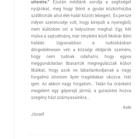
uttestre.”
Ezután médiánk sorolja a segítséget
nyújtókat, meg hogy Bénit a gyulai közkórházba
szállították ahol élet-halál között lebegett. És persze
milyen szerencséje volt, hogy kirepült a nyeregből,
mert különben ott a helyszínen meghal. Egy hét
múlva a sajtodmány, már tényként közli Molnár Béni
halálát. Ugyanabban a tudósításban
dörgedelmesen veti a községi elöljárók szemére,
hogy nem tudnak odahatni, hogy egyes
meggondolatlan libatartók megregulázzák kóbor
libáikat, hogy azok ne lábatlankodjanak a nagy
forgalmú úttesten ilyen tragédiákat okozva. Hát
igen. Az akkori nagy forgalom… Talán ha óránként
megjelent egy géperejű jármű, a gutaütést hozva
szegény házi szárnyasainkra…
Kele
József