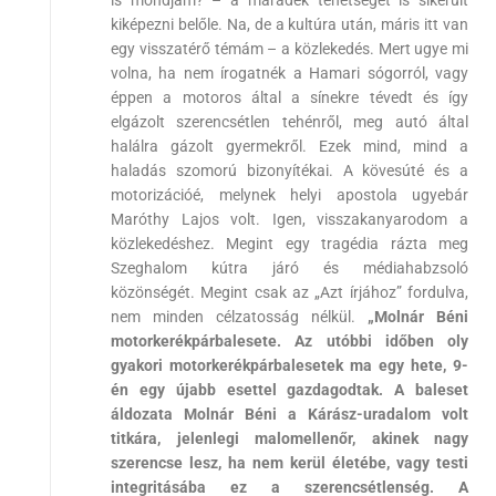
kiképezni belőle. Na, de a kultúra után, máris itt van
egy visszatérő témám – a közlekedés. Mert ugye mi
volna, ha nem írogatnék a Hamari sógorról, vagy
éppen a motoros által a sínekre tévedt és így
elgázolt szerencsétlen tehénről, meg autó által
halálra gázolt gyermekről. Ezek mind, mind a
haladás szomorú bizonyítékai. A kövesúté és a
motorizációé, melynek helyi apostola ugyebár
Maróthy Lajos volt. Igen, visszakanyarodom a
közlekedéshez. Megint egy tragédia rázta meg
Szeghalom kútra járó és médiahabzsoló
közönségét. Megint csak az „Azt írjához” fordulva,
nem minden célzatosság nélkül.
„Molnár Béni
motorkerékpárbalesete. Az utóbbi időben oly
gyakori motorkerékpárbalesetek ma egy hete, 9-
én egy újabb esettel gazdagodtak. A baleset
áldozata Molnár Béni a Kárász-uradalom volt
titkára, jelenlegi malomellenőr, akinek nagy
szerencse lesz, ha nem kerül életébe, vagy testi
integritásába ez a szerencsétlenség. A