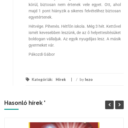
körül, biztosan nem értenek vele egyet. Ott, ahol
majd 1 pont hiányzik a sikeres felvételihez biztosan
egyetértenek.
Hétvége. Pihenés. Hétfőn iskola. Még 3 hét. Kettővel
ismét kevesebben leszünk, de az ő helyettesítésüket
boldogan vállaljuk. Az egyik nyugdíjas lesz. A másik
gyermeket vár.
Pákozdi Gábor
Kategóriák:
Hírek
/
by
lezo
Hasonló hírek '