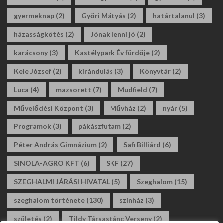
gyermeknap
(2)
Győri Mátyás
(2)
határtalanul
(3)
házasságkötés
(2)
Jónak lenni jó
(2)
karácsony
(3)
Kastélypark Év fürdője
(2)
Kele József
(2)
kirándulás
(3)
Könyvtár
(2)
Luca
(4)
mazsorett
(7)
Mudfield
(7)
Művelődési Központ
(3)
Művház
(2)
nyár
(5)
Programok
(3)
pákászfutam
(2)
Péter András Gimnázium
(2)
Safi Billiárd
(6)
SINOLA-AGRO KFT
(6)
SKF
(27)
SZEGHALMI JÁRÁSI HIVATAL
(5)
Szeghalom
(15)
szeghalom története
(130)
színház
(3)
születés
(2)
Tildy Társastánc Verseny
(2)