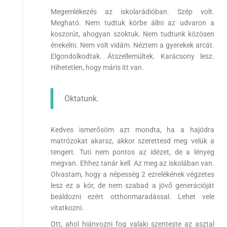
Megemlékezés az iskolarádióban. Szép volt.
Megható. Nem tudtuk körbe állni az udvaron a
koszorút, ahogyan szoktuk. Nem tudtunk közösen
énekelni. Nem volt vidám. Néztem a gyerekek arcát.
Elgondolkodtak. Átszellemültek. Karácsony lesz.
Hihetetlen, hogy máris itt van.
Oktatunk.
Kedves ismerősöm azt mondta, ha a hajódra
matrózokat akarsz, akkor szerettesd meg velük a
tengert. Tuti nem pontos az idézet, de a lényeg
megvan. Ehhez tanár kell. Az meg az iskolában van.
Olvastam, hogy a népesség 2 ezrelékének végzetes
lesz ez a kór, de nem szabad a jövő generációját
beáldozni ezért otthonmaradással. Lehet vele
vitatkozni.
Ott, ahol hiányozni fog valaki szenteste az asztal