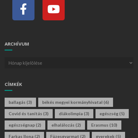
ARCHÍVUM
CÍMKÉK
ballagás
(3)
békés megyei kormányhivatal
(6)
Covid és tanítás
(3)
diákolimpia
(3)
egészség
(5)
egészségnap
(2)
elhalálozás
(2)
Erasmus
(10)
Farkas Ilona
(2)
Füzesgyarmat
(2)
gyerekek
(5)