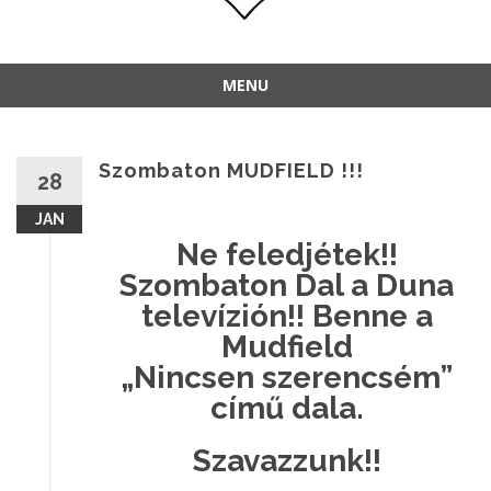
MENU
Szombaton MUDFIELD !!!
28
JAN
Ne feledjétek!!
Szombaton Dal a Duna
televízión!! Benne a
Mudfield
„Nincsen szerencsém”
című dala.
Szavazzunk!!