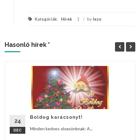
Kategóriák:
Hírek
/
by
lezo
Hasonló hírek '
Boldog karácsonyt!
24
Minden kedves olvasónknak: A...
DEC