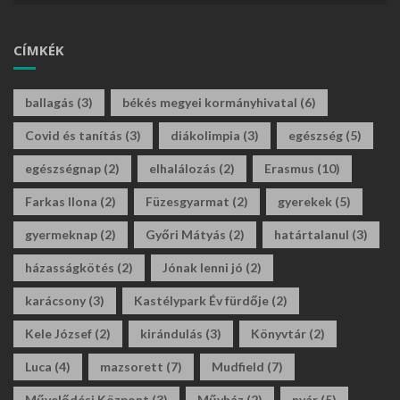
CÍMKÉK
ballagás
(3)
békés megyei kormányhivatal
(6)
Covid és tanítás
(3)
diákolimpia
(3)
egészség
(5)
egészségnap
(2)
elhalálozás
(2)
Erasmus
(10)
Farkas Ilona
(2)
Füzesgyarmat
(2)
gyerekek
(5)
gyermeknap
(2)
Győri Mátyás
(2)
határtalanul
(3)
házasságkötés
(2)
Jónak lenni jó
(2)
karácsony
(3)
Kastélypark Év fürdője
(2)
Kele József
(2)
kirándulás
(3)
Könyvtár
(2)
Luca
(4)
mazsorett
(7)
Mudfield
(7)
Művelődési Központ
(3)
Művház
(2)
nyár
(5)