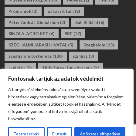
Programok
(3)
pákászfutam
(2)
Péter András Gimnázium
(2)
Safi Billiárd
(6)
SINOLA-AGRO KFT
(6)
SKF
(27)
SZEGHALMI JÁRÁSI HIVATAL
(5)
Szeghalom
(15)
szeghalom története
(130)
színház
(3)
születés
(2)
Tildy Társastánc Verseny
(2)
Fontosnak tartjuk az adatok védelmét
tildy zoltán általános iskola
(3)
tánc
(2)
A böngészési élmény fokozása, a személyre szabott
társastánc
(2)
állásajánlat
(2)
álláshirdetés
(2)
hirdetések vagy tartalmak megjelenítése, valamint a forgalom
általános iskola
(2)
elemzése érdekében sütiket (cookie) használunk. A "Mindet
elfogadom" gombra kattintva hozzájárulhat a sütik
használatához.
Testreszabás
Elutasít
Az összes elfogadása
Webdesign Szeghalom