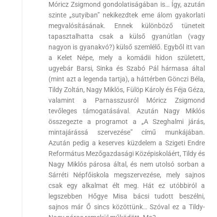
Móricz Zsigmond gondolatiságában is… Így, azután
szinte „sutyiban” nekikezdtek eme álom gyakorlati
megvalósításának. Ennek különböző tüneteit
tapasztalhatta csak a külső gyanútlan (vagy
nagyon is gyanakvó?) külső szemlélő. Egyből itt van
a Kelet Népe, mely a komádii hídon született,
ugyebár Barsi, Sinka és Szabó Pál hármasa által
(mint azt a legenda tartja), a háttérben Gönczi Béla,
Tildy Zoltán, Nagy Miklós, Fülöp Károly és Féja Géza,
valamint a Parnasszusról Móricz Zsigmond
tevőleges támogatásával. Azután Nagy Miklós
összegezte a programot a „A Szeghalmi járás,
mintajárássá szervezése” című munkájában.
Azután pedig a keserves küzdelem a Szigeti Endre
Református Mezőgazdasági Középiskoláért, Tildy és
Nagy Miklós párosa által, és nem utolsó sorban a
Sárréti Népfőiskola megszervezése, mely sajnos
csak egy alkalmat élt meg. Hát ez utóbbiról a
legszebben Hőgye Misa bácsi tudott beszélni,
sajnos már Ő sincs közöttünk… Szóval ez a Tildy-