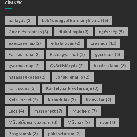
CÍMKÉK
ballagás
(3)
békés megyei kormányhivatal
(6)
Covid és tanítás
(3)
diákolimpia
(3)
egészség
(5)
egészségnap
(2)
elhalálozás
(2)
Erasmus
(10)
Farkas Ilona
(2)
Füzesgyarmat
(2)
gyerekek
(5)
gyermeknap
(2)
Győri Mátyás
(2)
határtalanul
(3)
házasságkötés
(2)
Jónak lenni jó
(2)
karácsony
(3)
Kastélypark Év fürdője
(2)
Kele József
(2)
kirándulás
(3)
Könyvtár
(2)
Luca
(4)
mazsorett
(7)
Mudfield
(7)
Művelődési Központ
(3)
Művház
(2)
nyár
(5)
Programok
(3)
pákászfutam
(2)