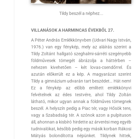
Tildy beszél a néphez...
VILLANÁSOK A HARMINCAS ÉVEKBŐL 27.
A Péter András Emlékkönyvben (Udvari Nagy István,
1976.) van egy fénykép, mely az aláírás szerint a
Tildy Zoltánt hallgató szeghalmi-sárréti szegényebb
földművesek tömegét ábrázolja a háttérben –
nehezen kivehetően – két lovas-csendőrrel. És
azután előkerült ez a kép. A magyarázat szerint
Tildy a gimnázium udvarán tart beszédet… Hát nem!
Ez a fénykép az előbb említett emlékkönyvi
felvételnek az édes testvére, ahol Tildy Zoltán
látható, mikor ugyan annak a földműves tömegnek
beszél. A helyszín pedig a Piac tér, vagy Hősök tere,
vagy a Szabadság tér. A szónok azon a pulpituson
áll, ahonnan a kisbíró hirdette az árverési meg egyéb
tudnivalókat, később pedig egy másik korban Rákosi
Mátyás bolondította népünket. Tildynek hittek,