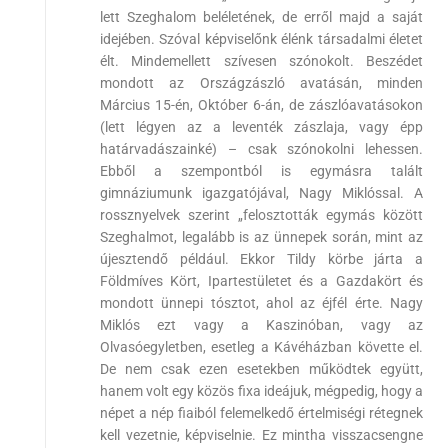
lett Szeghalom beléletének, de erről majd a saját
idejében. Szóval képviselőnk élénk társadalmi életet
élt. Mindemellett szívesen szónokolt. Beszédet
mondott az Országzászló avatásán, minden
Március 15-én, Október 6-án, de zászlóavatásokon
(lett légyen az a leventék zászlaja, vagy épp
határvadászainké) – csak szónokolni lehessen.
Ebből a szempontból is egymásra talált
gimnáziumunk igazgatójával, Nagy Miklóssal. A
rossznyelvek szerint „felosztották egymás között
Szeghalmot, legalább is az ünnepek során, mint az
újesztendő például. Ekkor Tildy körbe járta a
Földmíves Kört, Ipartestületet és a Gazdakört és
mondott ünnepi tósztot, ahol az éjfél érte. Nagy
Miklós ezt vagy a Kaszinóban, vagy az
Olvasóegyletben, esetleg a Kávéházban követte el.
De nem csak ezen esetekben működtek együtt,
hanem volt egy közös fixa ideájuk, mégpedig, hogy a
népet a nép fiaiból felemelkedő értelmiségi rétegnek
kell vezetnie, képviselnie. Ez mintha visszacsengne