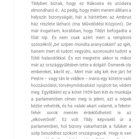
Tildyben bíztak, hogy ez Rákosira és utódaira
elmondható é… Az pedig, hogy miért merem állítani a
helyszín bizonyságát, hát a háttérben az Ambrus
ház részlete látható (ma Művelődési Központ). De
már írogattam, korábban, hogy Tildyt befogadta a
fődi níp. És nem csak azért mert a templomi
szószékről „be’ szípen mondta aranyoskám” az igét,
hanem mert el tudott vegyülni, azonosulni tudott a
földi halandókkal. És ezt megtette akkor is mikor
már az országgyűlésben tette a dolgát! Ösmerek oly
embereket, kikről ez… Mert már alig két éve járt fel
Pestre – vagy tán le vidékre – máris egy kötetre való
hozzászólást, törvénymódosítást nyújtott be, védett
meg. Egyébként ez a kötet 1939-ben Két év munkája
a parlamentben címen meg is jelent, azt a népek
kézbe vehették, és ha valaki akart valamit, a fekete-
fehér sorok mentén érdeklődhetett is az
„elkövetőnél”. Ez volt Tildy képviselő úr a
parlamentben, hol bizony vakarhatták a fülüket a
szép beszédhez szokott országnagyok. Hogy is van