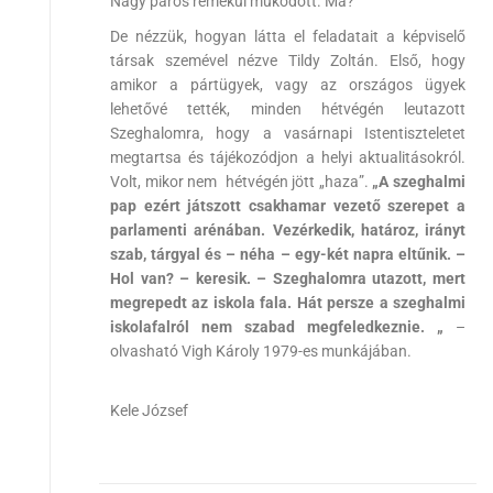
Nagy páros remekül működött. Ma?
De nézzük, hogyan látta el feladatait a képviselő
társak szemével nézve Tildy Zoltán. Első, hogy
amikor a pártügyek, vagy az országos ügyek
lehetővé tették, minden hétvégén leutazott
Szeghalomra, hogy a vasárnapi Istentiszteletet
megtartsa és tájékozódjon a helyi aktualitásokról.
Volt, mikor nem hétvégén jött „haza”.
„A szeghalmi
pap ezért játszott csakhamar vezető szerepet a
parlamenti arénában. Vezérkedik, határoz, irányt
szab, tárgyal és – néha – egy-két napra eltűnik. –
Hol van? – keresik. – Szeghalomra utazott, mert
megrepedt az iskola fala. Hát persze a szeghalmi
iskolafalról nem szabad megfeledkeznie. „
–
olvasható Vigh Károly 1979-es munkájában.
Kele József