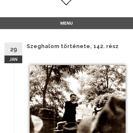
MENU
Szeghalom története, 142. rész
29
JAN