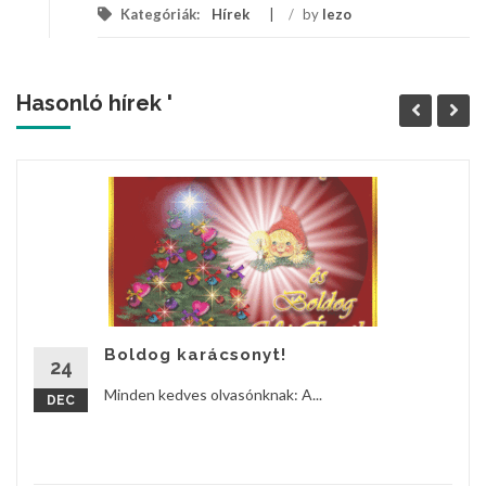
Kategóriák:
Hírek
/
by
lezo
Hasonló hírek '
Boldog karácsonyt!
24
Minden kedves olvasónknak: A...
DEC