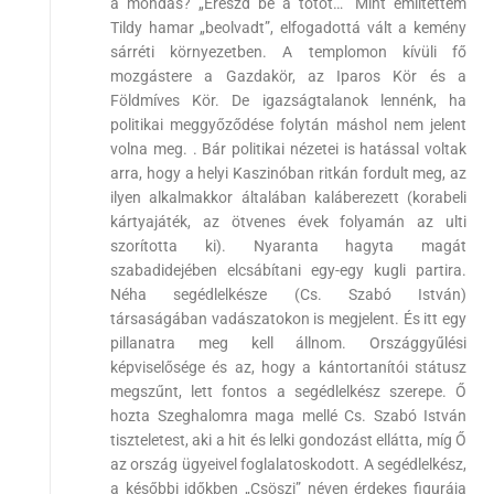
a mondás? „Ereszd bé a tótot…” Mint említettem
Tildy hamar „beolvadt”, elfogadottá vált a kemény
sárréti környezetben. A templomon kívüli fő
mozgástere a Gazdakör, az Iparos Kör és a
Földmíves Kör. De igazságtalanok lennénk, ha
politikai meggyőződése folytán máshol nem jelent
volna meg. . Bár politikai nézetei is hatással voltak
arra, hogy a helyi Kaszinóban ritkán fordult meg, az
ilyen alkalmakkor általában kaláberezett (korabeli
kártyajáték, az ötvenes évek folyamán az ulti
szorította ki). Nyaranta hagyta magát
szabadidejében elcsábítani egy-egy kugli partira.
Néha segédlelkésze (Cs. Szabó István)
társaságában vadászatokon is megjelent. És itt egy
pillanatra meg kell állnom. Országgyűlési
képviselősége és az, hogy a kántortanítói státusz
megszűnt, lett fontos a segédlelkész szerepe. Ő
hozta Szeghalomra maga mellé Cs. Szabó István
tiszteletest, aki a hit és lelki gondozást ellátta, míg Ő
az ország ügyeivel foglalatoskodott. A segédlelkész,
a későbbi időkben „Csöszi” néven érdekes figurája