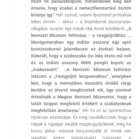
miatt ne panaszkodjunk, mindenkinek meg kell
értenie, hogy ezeket a nemeztfenntartási ösztön
kívánja így.”
Hát szóval, valami ilyesmivel próbáltak
lelket önteni – akkor – a kisemberek bizonytalan
világába. Azután egy másik cikk, kicsit későbbről.
„A
Nemzeti Múzeum felhívása – a vasgyűjtőkhöz. …
Montgomeryben egy indián asszony egy apró
bronzszoborral jelentkezett az átvételi helyen.
Kiderült, hogy a szobrocska ősi inka ötvös mű volt
és az indián asszony 8600 pengőt kapott az
„ócskavasért”. …A Nemzeti Múzeum felhívást
intézett a „Fémgyűjtő központokhoz”, amelyben
kéri, hogy a mennyiben muzeális értékű tárgy
kerülne az átvevő megbízottak elé, úgy azonnal
értesítsék a Magyar Nemzeti Múzeumot, hogy a
talált tárgyat megfelelő értékért a szabályoknak
megfelelően átvehesse.”
Ah! És ez az optimizmus
nyolcvan esztendeje. És még csodálkozunk, hogy a
népek a rígisíget inkább magángyűjtőknek, meg ha
bronz akkor másnak kótyavetyélik el. Kinek van
ugyebár kedve alamizsnáért toporogni, a