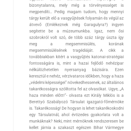
bizonytalanra, mely még a törvényességet is
megpendíti… Pedig magam tudom, hogy mennyi
tárgy került elő a vasgyűjtések folyamán és végül az
átvevő (Emlékeznek még Garagulyra?) ingyen
segítette be a múzeumunkba. Igaz, nem ősi
szobrokról volt szó, de több száz tárgy úszta így
meg a megsemmisülés, korának
megsemmisülésének tragédiáját. A cikk a
továbbiakban kitért a vasgyűjtés katonai-stratégiai
fontosságára is, mint a hazai fejlődő nehézipar
nélkülözhetetlen nyersanyag bázisára. Ezen
keresztül e nehéz, vérzivataros időkben, hogy a haza
„védelmi képességei” növekedhessenek, az általános
takarékosságra szólította fel az olvasókat. Ugye, „A
haza minden előtt!”- olvasta ezt Király Miklós is a
Berettyó Szabályozó Társulat igazgató-főmérnöke
is. Takarékosság! De hogyan is lehet takarékoskodni
egy Társulatnál, ahol évtizedes gyakorlata volt a
munkáknak? Neki, mint mérnöknek rendszeresen be
kellet járnia a szakaszt egészen Bihar Vármegye