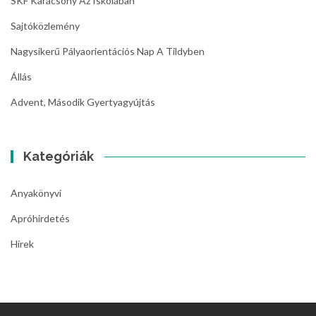
SKF Karácsony Az Iskolában
Sajtóközlemény
Nagysikerű Pályaorientációs Nap A Tildyben
Állás
Advent, Második Gyertyagyújtás
Kategóriák
Anyakönyvi
Apróhirdetés
Hírek