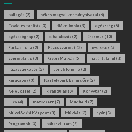
ballagás
(3)
békés megyei kormányhivatal
(6)
Covid és tanítás
(3)
diákolimpia
(3)
egészség
(5)
egészségnap
(2)
elhalálozás
(2)
Erasmus
(10)
Farkas Ilona
(2)
Füzesgyarmat
(2)
gyerekek
(5)
gyermeknap
(2)
Győri Mátyás
(2)
határtalanul
(3)
házasságkötés
(2)
Jónak lenni jó
(2)
karácsony
(3)
Kastélypark Év fürdője
(2)
Kele József
(2)
kirándulás
(3)
Könyvtár
(2)
Luca
(4)
mazsorett
(7)
Mudfield
(7)
Művelődési Központ
(3)
Művház
(2)
nyár
(5)
Programok
(3)
pákászfutam
(2)