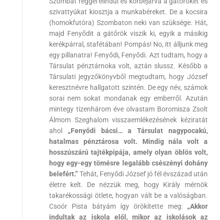
Szombat reggel elindul és körbejárva a gátőröket és
szivattyúkat kiosztja a munkabéreket. De a kocsira
(homokfutóra) Szombaton neki van szüksége. Hát,
majd Fenyődit a gátőrök viszik ki, egyik a másikig
kerékpárral, stafétában! Pompás! No, itt álljunk meg
egy pillanatra! Fenyődi, Fenyődi. Azt tudtam, hogy a
Társulat pénztárnoka volt, aztán slussz. Később a
Társulati jegyzőkönyvből megtudtam, hogy József
keresztnévre hallgatott szintén. De egy név, számok
sorai nem sokat mondanak egy emberről. Azután
mintegy tizenhárom éve olvastam Boromisza Zsolt
Álmom Szeghalom visszaemlékezésének kéziratát
ahol
„Fenyődi bácsi… a Társulat nagypocakú,
hatalmas pénztárosa volt. Mindig nála volt a
hosszúszárú tajtékpipája, amely olyan öblös volt,
hogy egy-egy tömésre legalább csészényi dohány
belefért.”
Tehát, Fenyődi József jó fél évszázad után
életre kelt. De nézzük meg, hogy Király mérnök
takarékossági ötlete, hogyan vált be a valóságban.
Csoór Pista bátyám így örökítette meg:
„Akkor
indultak az iskola elől, mikor az iskolások az