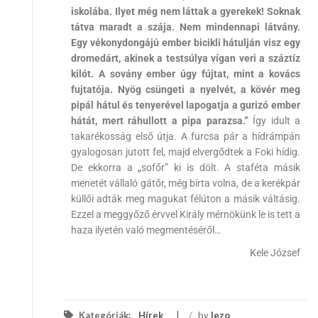
iskolába. Ilyet még nem láttak a gyerekek! Soknak
tátva maradt a szája. Nem mindennapi látvány.
Egy vékonydongájú ember bicikli hátulján visz egy
dromedárt, akinek a testsúlya vígan veri a száztíz
kilót. A sovány ember úgy fújtat, mint a kovács
fujtatója. Nyög csüngeti a nyelvét, a kövér meg
pipál hátul és tenyerével lapogatja a gurizó ember
hátát, mert ráhullott a pipa parazsa.”
Így idult a
takarékosság első útja. A furcsa pár a hídrámpán
gyalogosan jutott fel, majd elvergődtek a Foki hídig.
De ekkorra a „sofőr” ki is dölt. A staféta másik
menetét vállaló gátőr, még bírta volna, de a kerékpár
küllői adták meg magukat félúton a másik váltásig.
Ezzel a meggyőző érvvel Király mérnökünk le is tett a
haza ilyetén való megmentéséről…
Kele József
Kategóriák:
Hírek
/
by
lezo