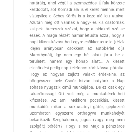
határáig, ahol végül a szomszédos Újfalu körzete
kezdődött, sőt Komádi alá is el kellet mennie, mert
vízügyileg a Sebes-Körös is a keze alá lett utalva.
Azután még ott vannak a nagy- és kis csatornák,
zsilipek, átereszek százai, hogy a hidakról szó se
essék. A maga részét hamar letudta azzal, hogy a
napi kikocsikázást heti egyre csökkentette le (télvíz
idején arányosan csökkent az autóbérlet díja
Maróthynál), így nem egy hét alatt járta be a
területet, hanem egy hónap alatt… A kiesett
ellenőrzést pedig napi telefonos körhívással pótolta.
Hogy ez hogyan zajlott valakit érdekelne, az
böngésszen bele Csoór István bátyánk a Nap
sohase nyugszik című munkájába. De ez csak egy
takarékosság! Ott volt még a munkabérek heti
kifizetése. Az ám! Mekkora pocséklás, kiesett
munkaidő, mikor a soktucatnyi gátőr, gépkezelő
Szombaton egyszerre otthagyva munkahelyét
bekarikázik Szeghalomra, jogos (vagy meg nem
szolgált) béréért?! Hogy is ne! Majd a pénztáros