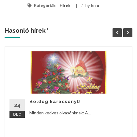
Kategóriák:
Hírek
/
by
lezo
Hasonló hírek '
Boldog karácsonyt!
24
Minden kedves olvasónknak: A...
DEC