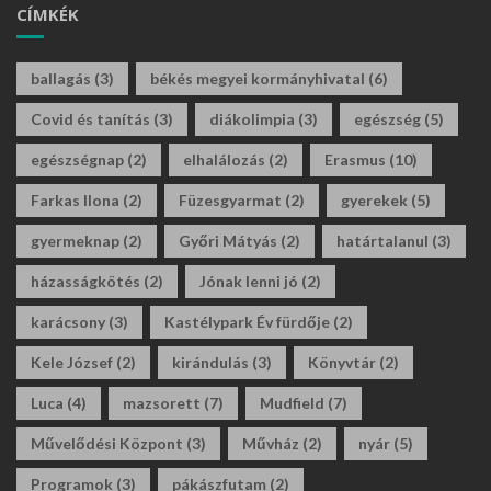
CÍMKÉK
ballagás
(3)
békés megyei kormányhivatal
(6)
Covid és tanítás
(3)
diákolimpia
(3)
egészség
(5)
egészségnap
(2)
elhalálozás
(2)
Erasmus
(10)
Farkas Ilona
(2)
Füzesgyarmat
(2)
gyerekek
(5)
gyermeknap
(2)
Győri Mátyás
(2)
határtalanul
(3)
házasságkötés
(2)
Jónak lenni jó
(2)
karácsony
(3)
Kastélypark Év fürdője
(2)
Kele József
(2)
kirándulás
(3)
Könyvtár
(2)
Luca
(4)
mazsorett
(7)
Mudfield
(7)
Művelődési Központ
(3)
Művház
(2)
nyár
(5)
Programok
(3)
pákászfutam
(2)