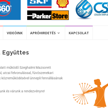
VIDEÓINK
APRÓHIRDETÉS
KAPCSOLAT
 Együttes
 alatt működő Szeghalmi Mazsorett
l, utcai felvonulással, fúvószenekari
ok közreműködésével ünnepli fennállásának
vunk és várunk a rendezvényre!