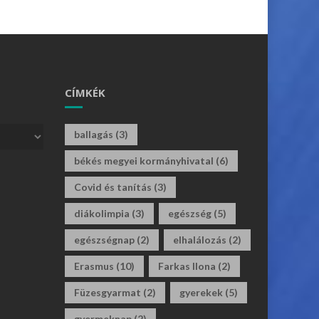
CÍMKÉK
ballagás
(3)
békés megyei kormányhivatal
(6)
Covid és tanítás
(3)
diákolimpia
(3)
egészség
(5)
egészségnap
(2)
elhalálozás
(2)
Erasmus
(10)
Farkas Ilona
(2)
Füzesgyarmat
(2)
gyerekek
(5)
gyermeknap
(2)