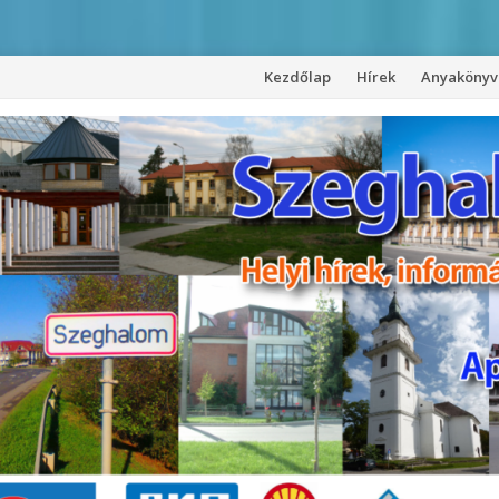
Kezdőlap
Hírek
Anyakönyvi