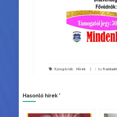
Kategóriák:
Hírek
/
by
frankad
Hasonló hírek '