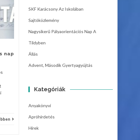
Állás
06
05
SKF Karácsony Az Iskolában
Szeghalom Város
DEC
DEC
Sajtóközlemény
Önkormányzat
Intézményműködtető
Nagysikerű Pályaorientációs Nap A
Központja azonnali kezdéssel
Tildyben
felvételt hirdet
gazdaságvezetői munkakör...
s nap
Állás
Hírek
Hírek
Bővebben
Advent, Második Gyertyagyújtás
os
t
Kategóriák
i
Anyakönyvi
Apróhirdetés
ebben
Hírek