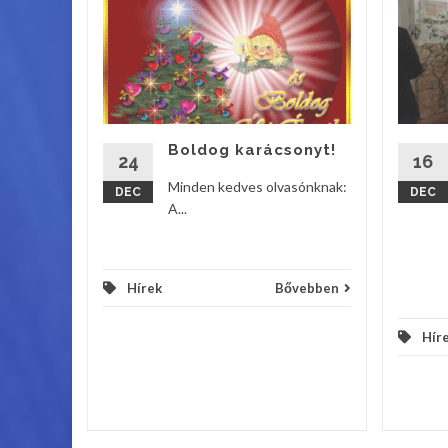
ik
s
lladt fel
tyája a
os Iskola
Boldog karácsonyt!
24
16
vebben
Minden kedves olvasónknak:
DEC
DEC
A...
Hírek
Bővebben
Hír