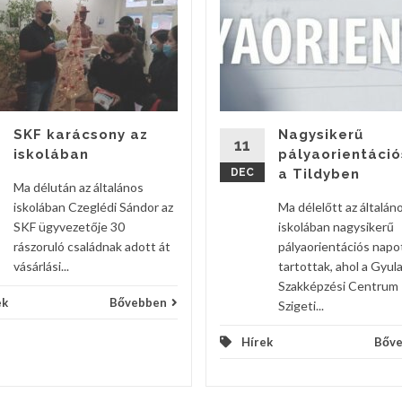
SKF karácsony az
Nagysikerű
11
iskolában
pályaorientáció
DEC
a Tildyben
Ma délután az általános
iskolában Czeglédi Sándor az
Ma délelőtt az általán
SKF ügyvezetője 30
iskolában nagysikerű
rászoruló családnak adott át
pályaorientációs napo
vásárlási...
tartottak, ahol a Gyula
Szakképzési Centrum
ek
Bővebben
Szigeti...
Hírek
Bőv