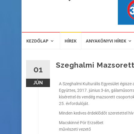
KEZDŐLAP
HÍREK
ANYAKÖNYVI HÍREK
Szeghalmi Mazsorett
01
JÚN
A Szeghalmi Kulturális Egyesület égisze
Együttes, 2017. június 3-án, gálaműsorra
kísérettel és vendég mazsorett csoport
25. évfordulóját.
Minden kedves érdeklődőt szeretettel hí
Macskinné Pór Erzsébet
művészeti vezető