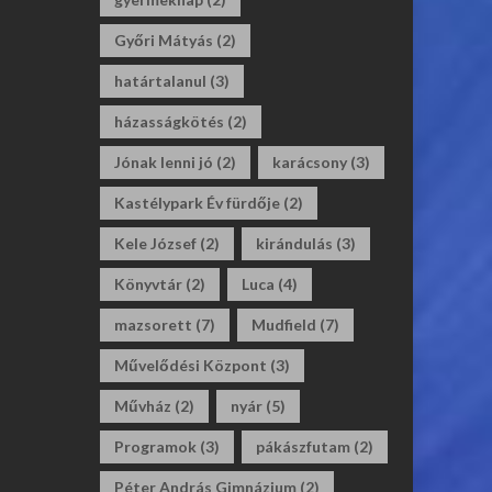
Győri Mátyás
(2)
határtalanul
(3)
házasságkötés
(2)
Jónak lenni jó
(2)
karácsony
(3)
Kastélypark Év fürdője
(2)
Kele József
(2)
kirándulás
(3)
Könyvtár
(2)
Luca
(4)
mazsorett
(7)
Mudfield
(7)
Művelődési Központ
(3)
Művház
(2)
nyár
(5)
Programok
(3)
pákászfutam
(2)
Péter András Gimnázium
(2)