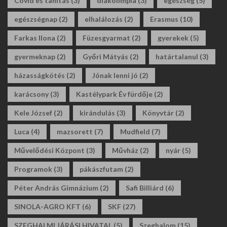
Covid és tanítás
(3)
diákolimpia
(3)
egészség
(5)
egészségnap
(2)
elhalálozás
(2)
Erasmus
(10)
Farkas Ilona
(2)
Füzesgyarmat
(2)
gyerekek
(5)
gyermeknap
(2)
Győri Mátyás
(2)
határtalanul
(3)
házasságkötés
(2)
Jónak lenni jó
(2)
karácsony
(3)
Kastélypark Év fürdője
(2)
Kele József
(2)
kirándulás
(3)
Könyvtár
(2)
Luca
(4)
mazsorett
(7)
Mudfield
(7)
Művelődési Központ
(3)
Művház
(2)
nyár
(5)
Programok
(3)
pákászfutam
(2)
Péter András Gimnázium
(2)
Safi Billiárd
(6)
SINOLA-AGRO KFT
(6)
SKF
(27)
SZEGHALMI JÁRÁSI HIVATAL
(5)
Szeghalom
(15)