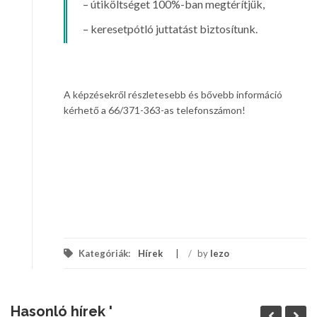
– útiköltséget 100%-ban megtérítjük,
– keresetpótló juttatást biztosítunk.
A képzésekről részletesebb és bővebb információ
kérhető a 66/371-363-as telefonszámon!
Kategóriák:
Hírek
/
by
lezo
Hasonló hírek '