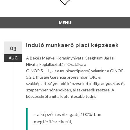
MENU
Induló munkaerő piaci képzések
03
A Békés Megyei Kormányhivatal Szeghalmi Járási
AUG
Hivatal Foglalkoztatási Osztálya a
GINOP 5.1.1 „Út a munkaerőpiacra”, valamint a GINOP
5.2.1 Ifjúsági Garancia programban OKJ-s
szakképzettséget adó képzéseket indítja augusztus és
szeptember hónapokban, álláskeresők részére. A
képzésekről amit a legfontosabb tudni:
– a képzési és vizsgadíj 100%-ban
megtérítésre kerül,