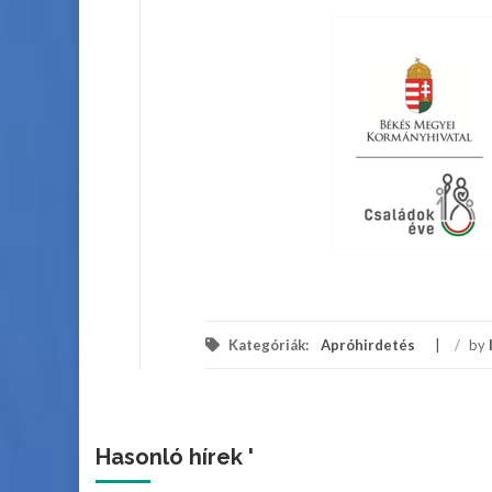
Kategóriák:
Apróhirdetés
/
by
Hasonló hírek '