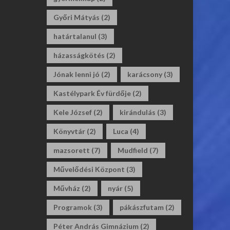
Győri Mátyás
(2)
határtalanul
(3)
házasságkötés
(2)
Jónak lenni jó
(2)
karácsony
(3)
Kastélypark Év fürdője
(2)
Kele József
(2)
kirándulás
(3)
Könyvtár
(2)
Luca
(4)
mazsorett
(7)
Mudfield
(7)
Művelődési Központ
(3)
Művház
(2)
nyár
(5)
Programok
(3)
pákászfutam
(2)
Péter András Gimnázium
(2)