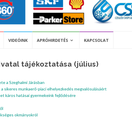
VIDEÓINK
APRÓHIRDETÉS
KAPCSOLAT
vatal tájékoztatása (július)
te a Szeghalmi Járásban
k a sikeres munkaerő-piaci elhelyezkedés megvalósulásáért
net káros hatásai gyermekeink fejlődésére
ől
zükséges okmányokról