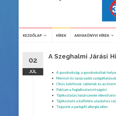
KEZDŐLAP
HÍREK
ANYAKÖNYVI HÍREK
A Szeghalmi Járási Hi
02
JÚL
A gondnokság, a gondnokoltak helyze
Mentori és tanácsadói szolgáltatáso
Okos telefonok, tabletek és az inter
Paktum a foglalkoztatottságért
Tájékoztatás határszemle ellenőrzésr
Tájékoztató a külföldre utazáshoz s
Tegyünk a parlagfű allergia ellen