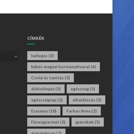
CÍMKÉK
ballagás
(3)
békés megyei kormányhivatal
(6)
Covid és tanítás
(3)
diákolimpia
(3)
egészség
(5)
egészségnap
(2)
elhalálozás
(2)
Erasmus
(10)
Farkas Ilona
(2)
Füzesgyarmat
(2)
gyerekek
(5)
gyermeknap
(2)