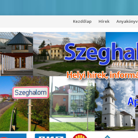
Kezdőlap
Hírek
Anyakönyvi