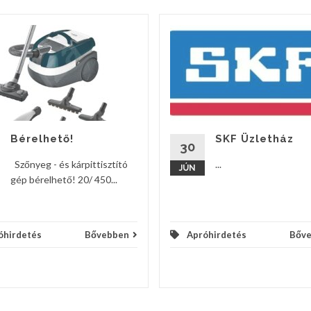
Bérelhető!
SKF Üzletház
30
Szőnyeg - és kárpittisztító
...
JÚN
gép bérelhető! 20/ 450...
óhirdetés
Bővebben
Apróhirdetés
Bőv