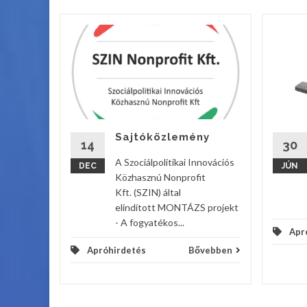
ek a
tcán!
Sajtóközlemény
vebben
14
30
A Szociálpolitikai Innovációs
DEC
JÚN
Közhasznú Nonprofit
Kft. (SZIN) által
elindított MONTÁZS projekt
- A fogyatékos...
Apr
Apróhirdetés
Bővebben