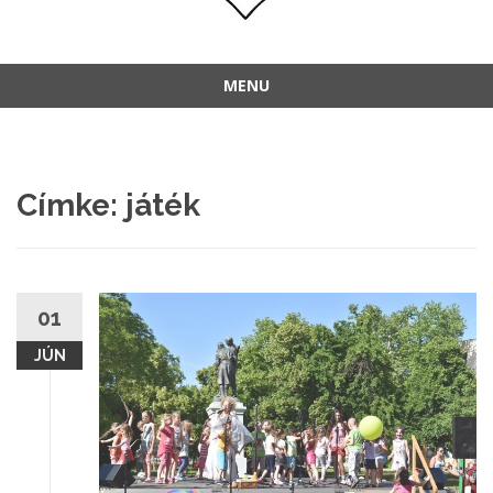
MENU
Címke:
játék
01
JÚN