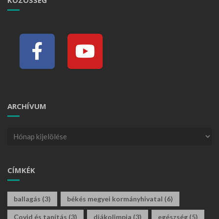
KÖZÖSSÉG
ARCHÍVUM
CÍMKÉK
ballagás
(3)
békés megyei kormányhivatal
(6)
Covid és tanítás
(3)
diákolimpia
(3)
egészség
(5)