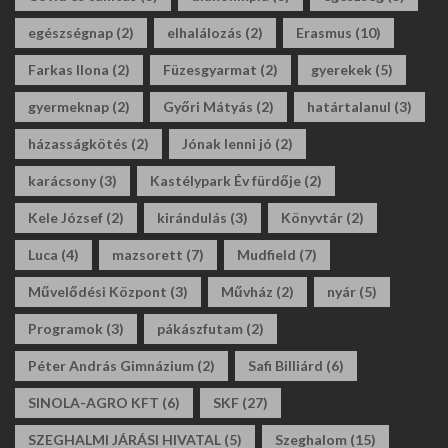
egészségnap
(2)
elhalálozás
(2)
Erasmus
(10)
Farkas Ilona
(2)
Füzesgyarmat
(2)
gyerekek
(5)
gyermeknap
(2)
Győri Mátyás
(2)
határtalanul
(3)
házasságkötés
(2)
Jónak lenni jó
(2)
karácsony
(3)
Kastélypark Év fürdője
(2)
Kele József
(2)
kirándulás
(3)
Könyvtár
(2)
Luca
(4)
mazsorett
(7)
Mudfield
(7)
Művelődési Központ
(3)
Művház
(2)
nyár
(5)
Programok
(3)
pákászfutam
(2)
Péter András Gimnázium
(2)
Safi Billiárd
(6)
SINOLA-AGRO KFT
(6)
SKF
(27)
SZEGHALMI JÁRÁSI HIVATAL
(5)
Szeghalom
(15)