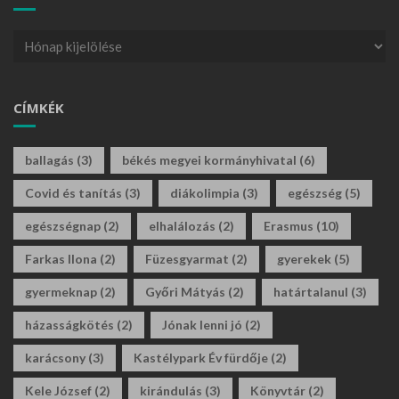
CÍMKÉK
ballagás
(3)
békés megyei kormányhivatal
(6)
Covid és tanítás
(3)
diákolimpia
(3)
egészség
(5)
egészségnap
(2)
elhalálozás
(2)
Erasmus
(10)
Farkas Ilona
(2)
Füzesgyarmat
(2)
gyerekek
(5)
gyermeknap
(2)
Győri Mátyás
(2)
határtalanul
(3)
házasságkötés
(2)
Jónak lenni jó
(2)
karácsony
(3)
Kastélypark Év fürdője
(2)
Kele József
(2)
kirándulás
(3)
Könyvtár
(2)