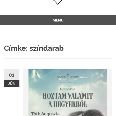
MENU
Címke:
színdarab
01
JÚN