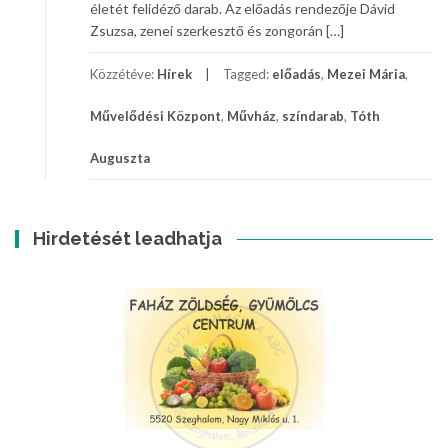
életét felidéző darab. Az előadás rendezője Dávid
Zsuzsa, zenei szerkesztő és zongorán […]
Közzétéve:
Hírek
Tagged:
előadás
,
Mezei Mária
,
Művelődési Központ
,
Művház
,
színdarab
,
Tóth
Auguszta
Hirdetését leadhatja