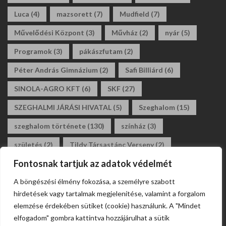
Luca
(4)
mazsorett
(7)
Mudfield
(7)
Művelődési Központ
(3)
Művház
(2)
nyár
(5)
Programok
(3)
pákászfutam
(2)
Péter András Gimnázium
(2)
Safi Billiárd
(6)
SINOLA-AGRO KFT
(6)
SKF
(27)
SZEGHALMI JÁRÁSI HIVATAL
(5)
Szeghalom
(15)
szeghalom története
(130)
színház
(3)
születés
(2)
Tildy Társastánc Verseny
(2)
Fontosnak tartjuk az adatok védelmét
tildy zoltán általános iskola
(3)
tánc
(2)
A böngészési élmény fokozása, a személyre szabott
társastánc
(2)
állásajánlat
(2)
álláshirdetés
(2)
hirdetések vagy tartalmak megjelenítése, valamint a forgalom
általános iskola
(2)
elemzése érdekében sütiket (cookie) használunk. A "Mindet
elfogadom" gombra kattintva hozzájárulhat a sütik